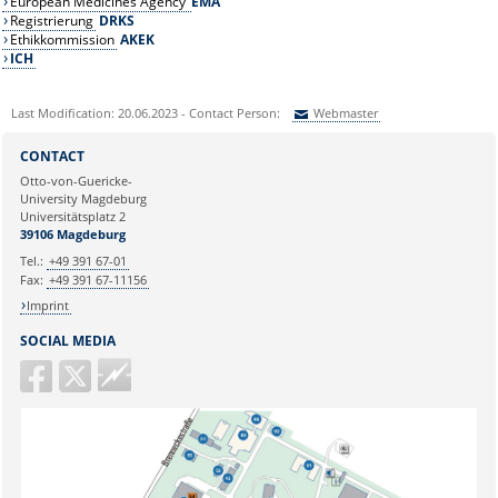
European Medicines Agency
EMA
Registrierung
DRKS
Ethikkommission
AKEK
ICH
Last Modification: 20.06.2023 - Contact Person:
Webmaster
Sie können eine Nachricht versenden an:
Webmaster
CONTACT
Ihre E-Mailadresse:
Otto-von-Guericke-
University Magdeburg
Universitätsplatz 2
Ihr Anliegen:
39106 Magdeburg
Tel.:
+49 391 67-01
Fax:
+49 391 67-11156
Imprint
SOCIAL MEDIA
Guericke
FM