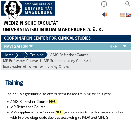
MEDIZINISCHE FAKULTÄT
UNIVERSITÄTSKLINIKUM MAGDEBURG A. ö. R.
COORDINATION CENTER FOR CLINICAL STUDIES
PROFILE
Home
Range of Services
Training
AMG Refresher Course
MP Refresher Course
MP Supplementary Course
ÜBER UNS_ALT
Explanation of Terms for Training Offers
RANGE OF SERVICES
CURRENT
Training
The KKS Magdeburg also offers need-based training for this year..
AMG Refresher Course
NEU
MP-Refresher Course
MP-Supplementary Course
NEU
(also applies to performance studies
with in vitro diagnostic devices according to IVDR and MPDG).