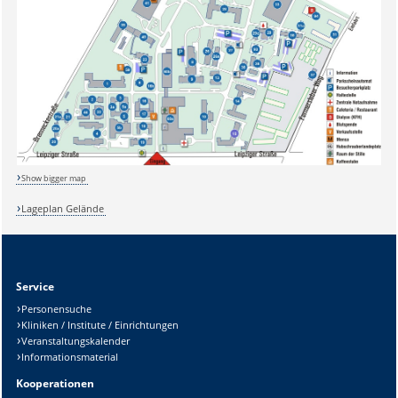
Show bigger map
Lageplan Gelände
Service
Personensuche
Sicherheitsabfrage:
Kliniken / Institute / Einrichtungen
Veranstaltungskalender
Informationsmaterial
Kooperationen