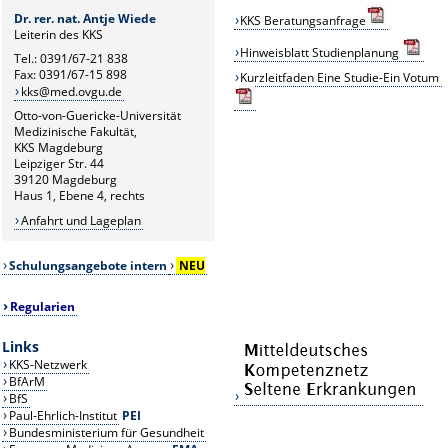
Dr. rer. nat. Antje Wiede
KKS
B
eratungsanfrage
Leiterin des KKS
Hinweisblatt Studienplanung
Tel.: 0391/67-21 838
Fax: 0391/67-15 898
Kurzleitfaden Eine Studie-Ein Votum
kks@med.ovgu.de
Otto-von-Guericke-Universität
Medizinische Fakultät,
KKS Magdeburg
Leipziger Str. 44
39120 Magdeburg
Haus 1, Ebene 4, rechts
Anfahrt und Lageplan
Schulungsangebote intern
NEU
Regularien
Links
KKS-Netzwerk
BfArM
BfS
Paul-Ehrlich-Institut
PEI
Bundesministerium für Gesundheit