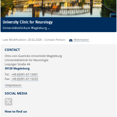
University Clinic for Neurology
Universitätsklinikum Magdeburg
A. ö. R.
House 60 a / House 60 b
Last Modification: 20.02.2026 - Contact Person:
Webmaster
Leipziger Str. 44, 39120 Magdeburg
Sie können eine Nachricht versenden an:
Webmaster
CONTACT
Ihre E-Mailadresse:
Otto-von-Guericke-Universität Magdeburg
Universitätsklinik für Neurologie
Leipziger Straße 44
Ihr Anliegen:
39120 Magdeburg
Tel.:
+49 (0)391-67-13431
Fax:
+49 (0)391-67-15233
Impressum
SOCIAL MEDIA
How to find us