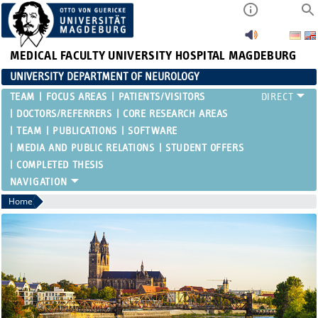
MEDICAL FACULTY
UNIVERSITY HOSPITAL MAGDEBURG
UNIVERSITY DEPARTMENT OF NEUROLOGY
TEAM
FOCUS AREAS
PATIENTS/VISITORS
DOCTORS/REFERRERS
CORE RESEARCH AREAS
TEAM
PUBLICATIONS
SOFTWARE
MEDIA AND PUBLIC RELATIONS
STUDENT OFFERS
COMPLETED THESIS
Home