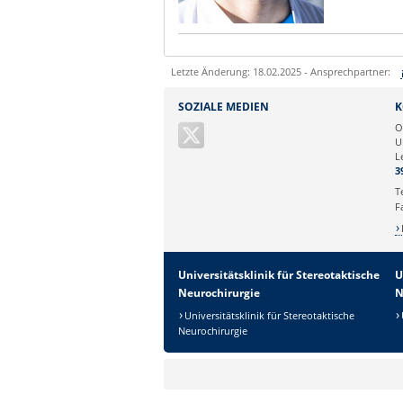
Letzte Änderung: 18.02.2025 - Ansprechpartner:
Sie können eine Nachricht versenden an:
SOZIALE MEDIEN
K
Ihre E-Mailadresse:
O
U
L
Ihr Anliegen:
3
T
F
Universitätsklinik für Stereotaktische
U
Neurochirurgie
N
Universitätsklinik für Stereotaktische
Neurochirurgie
Sicherheitsabfrage: