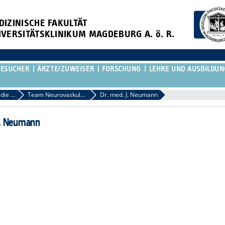
DIZINISCHE FAKULTÄT
IVERSITÄTSKLINIKUM MAGDEBURG A. ö. R.
BESUCHER
ÄRZTE/ZUWEISER
FORSCHUNG
LEHRE UND AUSBILDUN
Überweisung in die neurovaskuläre Spezialambulanz
Team Neurovaskuläre Fragestellungen
Dr. med. J. Neumann
J. Neumann