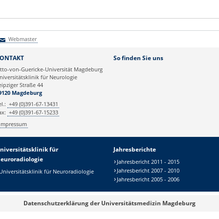
Webmaster
Webmaster
ONTAKT
So finden Sie uns
tto-von-Guericke-Universität Magdeburg
niversitätsklinik für Neurologie
eipziger Straße 44
9120 Magdeburg
el.:
+49 (0)391-67-13431
ax:
+49 (0)391-67-15233
Impressum
niversitätsklinik für
Jahresberichte
euroradiologie
Jahresbericht 2011 - 2015
Jahresbericht 2007 - 2010
Universitätsklinik für Neuroradiologie
Jahresbericht 2005 - 2006
Datenschutzerklärung der Universitätsmedizin Magdeburg