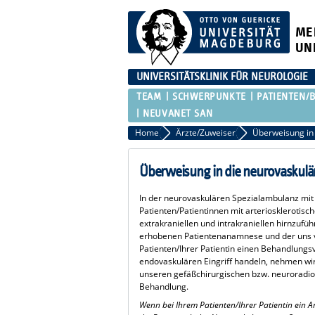
ME
UN
UNIVERSITÄTSKLINIK FÜR NEUROLOGIE
TEAM
SCHWERPUNKTE
PATIENTEN/
NEUVANET SAN
Home
Ärzte/Zuweiser
Überweisung in die neurovaskulä
In der neurovaskulären Spezialambulanz mi
Patienten/Patientinnen mit arteriosklerotis
extrakraniellen und intrakraniellen hirnzu
erhobenen Patientenanamnese und der uns v
Patienten/Ihrer Patientin einen Behandlungsv
endovaskulären Eingriff handeln, nehmen wir,
unseren gefäßchirurgischen bzw. neuroradiol
Behandlung.
Wenn bei Ihrem Patienten/Ihrer Patientin ein A