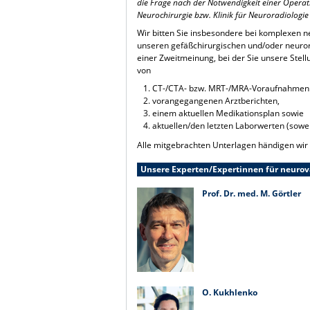
die Frage nach der Notwendigkeit einer Operatio
Neurochirurgie bzw. Klinik für Neuroradiologie
Wir bitten Sie insbesondere bei komplexen ne
unseren gefäßchirurgischen und/oder neuror
einer Zweitmeinung, bei der Sie unsere Stel
von
CT-/CTA- bzw. MRT-/MRA-Voraufnahmen 
vorangegangenen Arztberichten,
einem aktuellen Medikationsplan sowie
aktuellen/den letzten Laborwerten (sowei
Alle mitgebrachten Unterlagen händigen wir
Unsere Experten/Expertinnen für neurov
Prof. Dr. med. M. Görtler
O. Kukhlenko