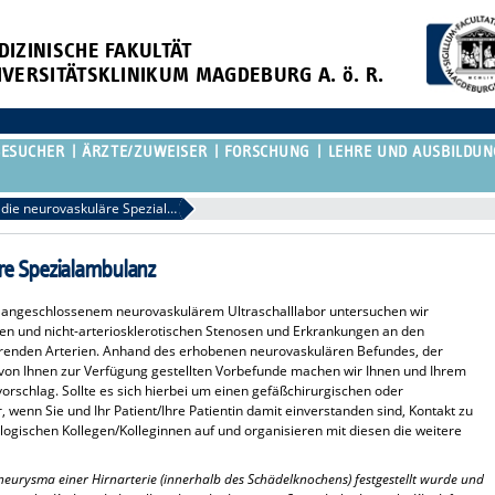
DIZINISCHE FAKULTÄT
IVERSITÄTSKLINIKUM MAGDEBURG A. ö. R.
BESUCHER
ÄRZTE/ZUWEISER
FORSCHUNG
LEHRE UND AUSBILDUN
Überweisung in die neurovaskuläre Spezialambulanz
re Spezialambulanz
t angeschlossenem neurovaskulärem Ultraschalllabor untersuchen wir
chen und nicht-arteriosklerotischen Stenosen und Erkrankungen an den
führenden Arterien. Anhand des erhobenen neurovaskulären Befundes, der
on Ihnen zur Verfügung gestellten Vorbefunde machen wir Ihnen und Ihrem
orschlag. Sollte es sich hierbei um einen gefäßchirurgischen oder
 wenn Sie und Ihr Patient/Ihre Patientin damit einverstanden sind, Kontakt zu
ogischen Kollegen/Kolleginnen auf und organisieren mit diesen die weitere
neurysma einer Hirnarterie (innerhalb des Schädelknochens) festgestellt wurde und