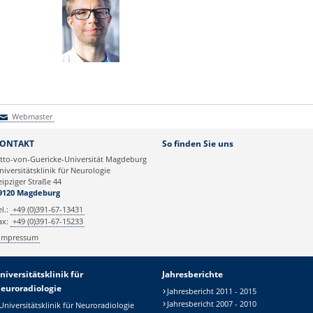
Webmaster
Webmaster
ONTAKT
So finden Sie uns
tto-von-Guericke-Universität Magdeburg
niversitätsklinik für Neurologie
eipziger Straße 44
9120 Magdeburg
el.:
+49 (0)391-67-13431
ax:
+49 (0)391-67-15233
Impressum
niversitätsklinik für
Jahresberichte
euroradiologie
Jahresbericht 2011 - 2015
Jahresbericht 2007 - 2010
Universitätsklinik für Neuroradiologie