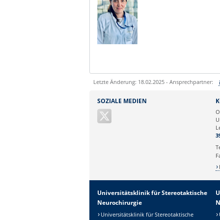
Letzte Änderung: 18.02.2025 - Ansprechpartner:
Sie können eine Nachricht versenden an:
SOZIALE MEDIEN
K
Ihre E-Mailadresse:
O
U
L
Ihr Anliegen:
3
T
F
Universitätsklinik für Stereotaktische
U
Neurochirurgie
N
Universitätsklinik für Stereotaktische