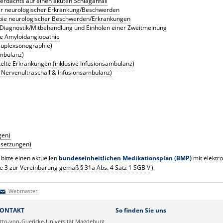
erdachts auf einen akuten Schlaganfall
er neurologischer Erkrankung/Beschwerden
apie neurologischer Beschwerden/Erkrankungen
 Diagnostik/Mitbehandlung und Einholen einer Zweitmeinung
le Amyloidangiopathie
Duplexsonographie
)
ambulanz)
elte Erkrankungen (inklusive Infusionsambulanz)
 Nervenultraschall & Infusionsambulanz)
gen)
ssetzungen)
 bitte einen aktuellen
bundeseinheitlichen Medikationsplan (BMP)
mit elektr
e 3 zur Vereinbarung gemäß § 31a Abs. 4 Satz 1 SGB V
).
Webmaster
Webmaster
ONTAKT
So finden Sie uns
tto-von-Guericke-Universität Magdeburg