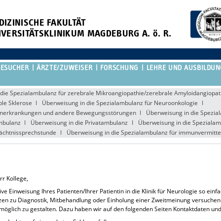
DIZINISCHE FAKULTÄT
IVERSITÄTSKLINIKUM MAGDEBURG A. ö. R.
BESUCHER
ÄRZTE/ZUWEISER
FORSCHUNG
LEHRE UND AUSBILDUN
die Spezialambulanz für zerebrale Mikroangiopathie/zerebrale Amyloidangiopat
ple Sklerose
Überweisung in die Spezialambulanz für Neuroonkologie
sonerkrankungen und andere Bewegungsstörungen
Überweisung in die Spezial
mbulanz
Überweisung in die Privatambulanz
Überweisung in die Spezialam
ächtnissprechstunde
Überweisung in die Spezialambulanz für immunvermitte
rr Kollege,
ive Einweisung Ihres Patienten/Ihrer Patientin in die Klinik für Neurologie so e
nzen zu Diagnostik, Mitbehandlung oder Einholung einer Zweitmeinung versuchen
ie möglich zu gestalten. Dazu haben wir auf den folgenden Seiten Kontaktdaten u