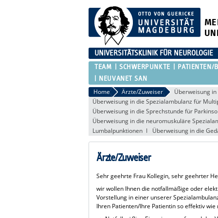
ME
UN
UNIVERSITÄTSKLINIK FÜR NEUROLOGIE
TEAM
SCHWERPUNKTE
PATIENTEN/
NEUVANET SAN
Home
Ärzte/Zuweiser
Überweisung in 
Überweisung in die Spezialambulanz für Multi
Überweisung in die Sprechstunde für Parkin
Überweisung in die neuromuskuläre Speziala
Lumbalpunktionen
Überweisung in die Ged
Ärzte/Zuweiser
Sehr geehrte Frau Kollegin, sehr geehrter He
wir wollen Ihnen die notfallmäßige oder elekt
Vorstellung in einer unserer Spezialambula
Ihren Patienten/Ihre Patientin so effektiv w