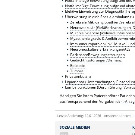
Notfallmäßige Einweisung aufgrund des V
Notfallmäßige Einweisung aufgrund akut
Elektive Einweisung zur Diagnostik/Ther
Überweisung in eine Spezialambulanz zu
Zerebrale Mikroangiopathien/zerebra
Neurovaskulär (Gefäßerkrankungen, 
Multiple Sklerose (inklusive Infusions
Myasthenia gravis & Antikörpervermitt
Immunneuropathien (inkl. Muskel- und
Neuromuskuläre Erkrankungen
/ALS
Parkinson/Bewegungsstörungen
Gedächtnisstörungen/Demenz
Epilepsie
Tumore
Privatambulanz
Liquorlabor (Untersuchungen, Einsendun
Lumbalpunktionen (Durchführung, Vorau
Händigen Sie Ihrem Patienten/Ihrer Patientin
aus (entsprechend den Vorgaben der
Anlag
Letzte Änderung: 12.01.2026 - Ansprechpartner:
Sie können eine Nachricht versenden an:
SOZIALE MEDIEN
K
Ihre E-Mailadresse:
O