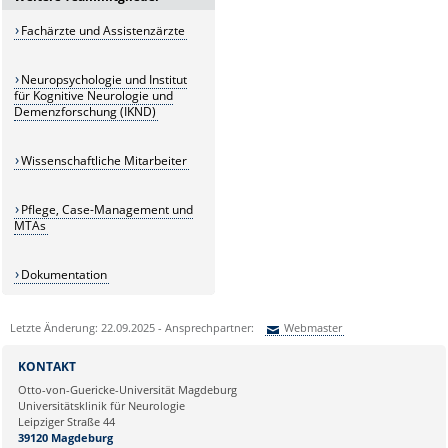
Fachärzte und Assistenzärzte
Neuropsychologie und Institut
für Kognitive Neurologie und
Demenzforschung (IKND)
Wissenschaftliche Mitarbeiter
Pflege, Case-Management und
MTAs
Dokumentation
Letzte Änderung: 22.09.2025 - Ansprechpartner:
Webmaster
Sie können eine Nachricht versenden an:
Webmaster
KONTAKT
Ihre E-Mailadresse:
Otto-von-Guericke-Universität Magdeburg
Universitätsklinik für Neurologie
Leipziger Straße 44
Ihr Anliegen:
39120 Magdeburg