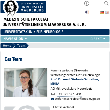
MEDIZINISCHE FAKULTÄT
UNIVERSITÄTSKLINIKUM MAGDEBURG A. ö. R.
UNIVERSITÄTSKLINIK FÜR NEUROLOGIE
TEAM
Home
Team
SCHWERPUNKTE
PATIENTEN/BESUCHER
Das Team
ÄRZTE/ZUWEISER
FORSCHUNG
Kommissarische Direktorin
Vertretungsprofessur für Neurologie
LEHRE UND AUSBILDUNG
Prof. Dr. med. Stefanie Schreiber,
BEWERBER
MHBA
NEUVANET SAN
AG Mikrovaskuläre Neurologie
Tel.:
+49 391 67 13431
stefanie.schreiber@med.ovgu.de
Chefsekretatiat