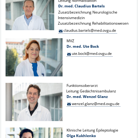
Leitung Normalstation
Dr. med. Claudius Bartels
Zusatzbezeichnung Neurologische
Intensivmedizin
Zusatzbezeichnung Rehabilitationswesen
claudius.bartels@med.ovgu.de
MVZ
Dr. med. Ute Bock
ute.bock@med.ovgu.de
Funktionsoberarzt
Leitung Gedächtnisambulanz
Dr. med. Wenzel Glanz
wenzel.glanz@med.ovgu.de
Klinische Leitung Epileptologie
Olga Kukhlenko