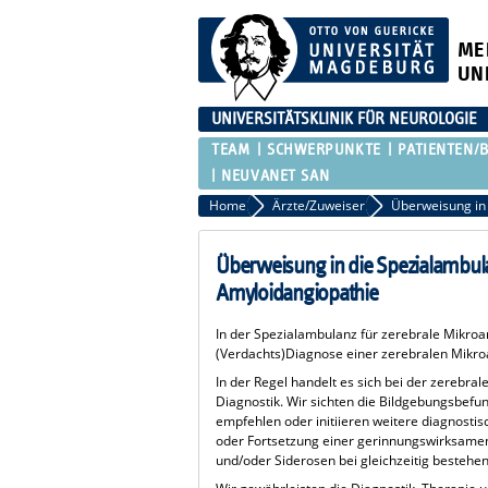
ME
UN
UNIVERSITÄTSKLINIK FÜR NEUROLOGIE
TEAM
SCHWERPUNKTE
PATIENTEN/
NEUVANET SAN
Home
Ärzte/Zuweiser
Überweisung in die Spezialambula
Amyloidangiopathie
In der Spezialambulanz für zerebrale Mikroa
(Verdachts)Diagnose einer zerebralen Mikroa
In der Regel handelt es sich bei der zerebr
Diagnostik. Wir sichten die Bildgebungsbefu
empfehlen oder initiieren weitere diagnosti
oder Fortsetzung einer gerinnungswirksamen 
und/oder Siderosen bei gleichzeitig bestehend