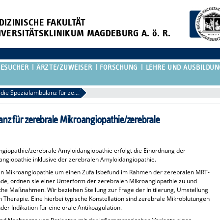
DIZINISCHE FAKULTÄT
IVERSITÄTSKLINIKUM MAGDEBURG A. ö. R.
BESUCHER
ÄRZTE/ZUWEISER
FORSCHUNG
LEHRE UND AUSBILDUN
Überweisung in die Spezialambulanz für zerebrale Mikroangiopathie/zerebrale Amyloidangiopathie
nz für zerebrale Mikroangiopathie/zerebrale
ngiopathie/zerebrale Amyloidangiopathie erfolgt die Einordnung der
ngiopathie inklusive der zerebralen Amyloidangiopathie.
alen Mikroangiopathie um einen Zufallsbefund im Rahmen der zerebralen MRT-
nde, ordnen sie einer Unterform der zerebralen Mikroangiopathie zu und
sche Maßnahmen. Wir beziehen Stellung zur Frage der Initiierung, Umstellung
Therapie. Eine hierbei typische Konstellation sind zerebrale Mikroblutungen
er Indikation für eine orale Antikoagulation.