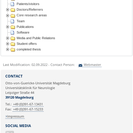
Patients/visitors
Doctors/Referrers
Core research areas
Team
Publications
Software
Media and Public Relations
Student offers
completed thesis
Last Modification: 02.09.2022 - Contact Person:
Webmaster
Sie können eine Nachricht versenden an:
Webmaster
CONTACT
Ihre E-Mailadresse:
Otto-von-Guericke-Universität Magdeburg
Universitätsklinik für Neurologie
Leipziger Straße 44
Ihr Anliegen:
39120 Magdeburg
Tel.:
+49 (0)391-67-13431
Fax:
+49 (0)391-67-15233
Impressum
SOCIAL MEDIA