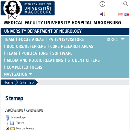
MEDICAL FACULTY
UNIVERSITY HOSPITAL MAGDEBURG
UNIVERSITY DEPARTMENT OF NEUROLOGY
TEAM
FOCUS AREAS
PATIENTS/VISITORS
DOCTORS/REFERRERS
CORE RESEARCH AREAS
TEAM
PUBLICATIONS
SOFTWARE
MEDIA AND PUBLIC RELATIONS
STUDENT OFFERS
COMPLETED THESIS
Home
Sitemap
Sitemap
aufklappen
|
zuklappen
Neurology
Team
Focus Areas