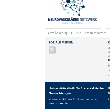
Letzte Änderung: 14.04.2026 - Ansprechpartner:
Sie können eine Nachricht versenden an:
SOZIALE MEDIEN
K
Ihre E-Mailadresse:
O
U
L
Ihr Anliegen:
3
T
F
Universitätsklinik für Stereotaktische
U
Neurochirurgie
N
Universitätsklinik für Stereotaktische
Neurochirurgie