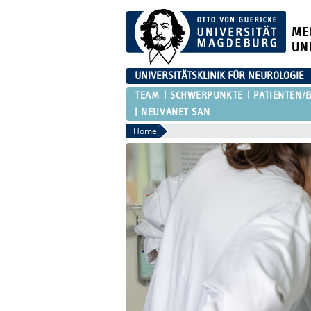
ME
UN
UNIVERSITÄTSKLINIK FÜR NEUROLOGIE
TEAM
SCHWERPUNKTE
PATIENTEN/
NEUVANET SAN
Home
rsitätsklinik für
logie
tätsklinikum Magdeburg
a / Haus 60 b
r Str. 44, 39120 Magdeburg