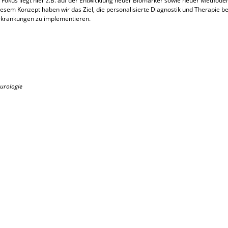
Fokus liegt hier z.B. auf der Entwicklung neuer Biomarker sowie neuer Methode
esem Konzept haben wir das Ziel, die personalisierte Diagnostik und Therapie be
rkrankungen zu implementieren.
urologie