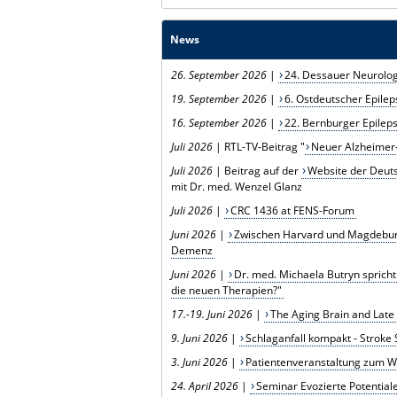
News
26. September 2026
|
24. Dessauer Neurolo
19. September 2026
|
6. Ostdeutscher Epile
16. September 2026
|
22. Bernburger Epile
Juli 2026
| RTL-TV-Beitrag "
Neuer Alzheimer-
Juli 2026
| Beitrag auf der
Website der Deut
mit Dr. med. Wenzel Glanz
Juli 2026
|
CRC 1436 at FENS-Forum
Juni 2026
|
Zwischen Harvard und Magdeburg
Demenz
Juni 2026
|
Dr. med. Michaela Butryn spric
die neuen Therapien?"
17.-19. Juni 2026
|
The Aging Brain and Late
9. Juni 2026
|
Schlaganfall kompakt - Stroke
3. Juni 2026
|
Patientenveranstaltung zum Wel
24. April 2026
|
Seminar Evozierte Potential