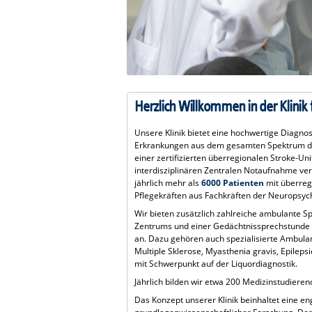
Herzlich Willkommen in der Klinik 
Unsere Klinik bietet eine hochwertige Diagno
Erkrankungen aus dem gesamten Spektrum de
einer zertifizierten überregionalen Stroke-Un
interdisziplinären Zentralen Notaufnahme ve
jährlich mehr als
6000 Patienten
mit überreg
Pflegekräften aus Fachkräften der Neuropsyc
Wir bieten zusätzlich zahlreiche ambulante S
Zentrums und einer Gedächtnissprechstunde
an. Dazu gehören auch spezialisierte Ambula
Multiple Sklerose, Myasthenia gravis, Epile
mit Schwerpunkt auf der Liquordiagnostik.
Jährlich bilden wir etwa 200 Medizinstudiere
Das Konzept unserer Klinik beinhaltet eine e