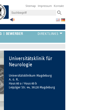
Sitemap
Impressum
Kontakt
G
BEWERBER
Universitätsklinik für
Neurologie
Universitätsklinikum Magdeburg
A. ö. R.
Haus 60 a / Haus 60 b
Leipziger Str. 44, 39120 Magdeburg