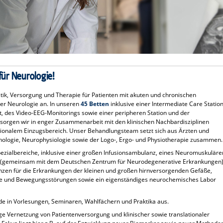
für Neurologie!
stik, Versorgung und Therapie für Patienten mit akuten und chronischen
r Neurologie an. In unseren
45 Betten
inklusive einer Intermediate Care Station
it, des Video-EEG-Monitorings sowie einer peripheren Station und der
rsorgen wir in enger Zusammenarbeit mit den klinischen Nachbardisziplinen
ionalem Einzugsbereich. Unser Behandlungsteam setzt sich aus Ärzten und
hologie, Neurophysiologie sowie der Logo-, Ergo- und Physiotherapie zusammen.
pezialbereiche, inklusive einer großen Infusionsambulanz, eines Neuromuskuläre
 (gemeinsam mit dem Deutschen Zentrum für Neurodegenerative Erkrankungen)
nzen für die Erkrankungen der kleinen und großen hirnversorgenden Gefäße,
psie und Bewegungsstörungen sowie ein eigenständiges neurochemisches Labor
nde in Vorlesungen, Seminaren, Wahlfächern und Praktika aus.
nge Vernetzung von Patientenversorgung und klinischer sowie translationaler