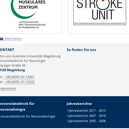
Webmaster
Webmaster
ONTAKT
So finden Sie uns
tto-von-Guericke-Universität Magdeburg
niversitätsklinik für Neurologie
eipziger Straße 44
9120 Magdeburg
el.:
+49 (0)391-67-13431
ax:
+49 (0)391-67-15233
Impressum
niversitätsklinik für
Jahresberichte
euroradiologie
Jahresbericht 2011 - 2015
Jahresbericht 2007 - 2010
Universitätsklinik für Neuroradiologie
Jahresbericht 2005 - 2006