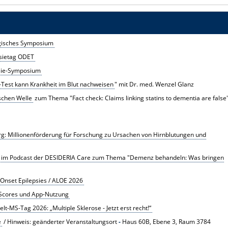
gisches Symposium
psietag ODET
psie-Symposium
Test kann Krankheit im Blut nachweisen
" mit Dr. med. Wenzel Glanz
schen Welle
zum Thema "Fact check: Claims linking statins to dementia are false
: Millionenförderung für Forschung zu Ursachen von Hirnblutungen und
ht im Podcast der DESIDERIA Care zum Thema "Demenz behandeln: Was bringen
 Onset Epilepsies / ALOE 2026
 Scores und App-Nutzung
t-MS-Tag 2026: „Multiple Sklerose - Jetzt erst recht!“
e
/ Hinweis: geänderter Veranstaltungsort
-
Haus 60B, Ebene 3, Raum 3784