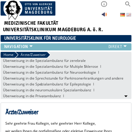
MEDIZINISCHE FAKULTÄT
UNIVERSITÄTSKLINIKUM MAGDEBURG A. ö. R.
UNIVERSITÄTSKLINIK FÜR NEUROLOGIE
TEAM
Home
Ärzte/Zuweiser
Überweisung in die Spezialambulanz für zerebrale
SCHWERPUNKTE
Mikroangiopathie/zerebrale Amyloidangiopathie
Überweisung in die Spezialambulanz für Multiple Sklerose
PATIENTEN/BESUCHER
Überweisung in die Spezialambulanz für Neuroonkologie
ÄRZTE/ZUWEISER
Überweisung in die Sprechstunde für Parkinsonerkrankungen und andere
FORSCHUNG
Bewegungsstörungen
Überweisung in die Spezialambulanz für Epileptologie
Überweisung in die neuromuskuläre Spezialambulanz
LEHRE UND AUSBILDUNG
Überweisung in die Privatambulanz
BEWERBER
NEUVANET SAN
Ärzte/Zuweiser
Sehr geehrte Frau Kollegin, sehr geehrter Herr Kollege,
wir wollen Ihnen die notfallmäßige oder elektive Einweisung Ihres