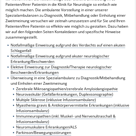
Patienten/Ihrer Patientin in die Klinik für Neurologie so einfach wie
möglich machen. Die ambulante Vorstellung in einer unserer
Spezialambulanzen zu Diagnostik, Mitbehandlung oder Einholung einer
Zweitmeinung versuchen wir zeitnah umzusetzen und für Sie und Ihren
Patienten/Ihre Patientin so effektiv wie möglich zu gestalten. Dazu haben
wir auf den folgenden Seiten Kontaktdaten und spezifische Hinweise
zusammengestellt.
Notfallmäßige Einweisung aufgrund des Verdachts auf einen akuten
Schlaganfall
Notfallmäßige Einweisung aufgrund akuter neurologischer
Erkrankung/Beschwerden
Elektive Einweisung zur Diagnostik/Therapie neurologischer
Beschwerden/Erkrankungen
Überweisung in eine Spezialambulanz zu Diagnostik/Mitbehandlung
und Einholen einer Zweitmeinung
Zerebrale Mikroangiopathien/zerebrale Amyloidangiopathie
Neurovaskulär (Gefäßerkrankungen, Duplexsonographie
)
Multiple Sklerose (inklusive Infusionsambulanz)
Myasthenia gravis & Antikörpervermittelte Erkrankungen (inklusive
Infusionsambulanz)
Immunneuropathien (inkl. Muskel- und Nervenultraschall &
Infusionsambulanz)
Neuromuskuläre Erkrankungen
/ALS
Parkinson/Bewegungsstörungen