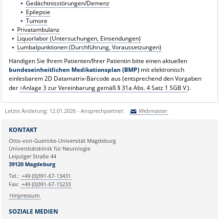
Gedächtnisstörungen/Demenz
Epilepsie
Tumore
Privatambulanz
Liquorlabor (Untersuchungen, Einsendungen)
Lumbalpunktionen (Durchführung, Voraussetzungen)
Händigen Sie Ihrem Patienten/Ihrer Patientin bitte einen aktuellen
bundeseinheitlichen Medikationsplan (BMP)
mit elektronisch
einlesbarem 2D Datamatrix-Barcode aus (entsprechend den Vorgaben
der
Anlage 3 zur Vereinbarung gemäß § 31a Abs. 4 Satz 1 SGB V
).
Letzte Änderung: 12.01.2026 - Ansprechpartner:
Webmaster
Sie können eine Nachricht versenden an:
Webmaster
KONTAKT
Ihre E-Mailadresse:
Otto-von-Guericke-Universität Magdeburg
Universitätsklinik für Neurologie
Leipziger Straße 44
Ihr Anliegen:
39120 Magdeburg
Tel.:
+49 (0)391-67-13431
Fax:
+49 (0)391-67-15233
Impressum
SOZIALE MEDIEN