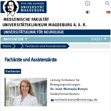
MEDIZINISCHE FAKULTÄT
UNIVERSITÄTSKLINIKUM MAGDEBURG A. ö. R.
UNIVERSITÄTSKLINIK FÜR NEUROLOGIE
TEAM
Home
Team
Fachärzte und Assistenzärzte
SCHWERPUNKTE
PATIENTEN/BESUCHER
Fachärzte und Assistenzärzte
ÄRZTE/ZUWEISER
FORSCHUNG
Fachärzte
LEHRE UND AUSBILDUNG
Leitung Ambulanz für
BEWERBER
Bewegungsstörungen
Dr. med. Michaela Butryn
NEUVANET SAN
Gedächtnisambulanz
michaela.butryn@med.ovgu.de