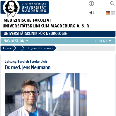
MEDIZINISCHE FAKULTÄT
UNIVERSITÄTSKLINIKUM MAGDEBURG A. ö. R.
UNIVERSITÄTSKLINIK FÜR NEUROLOGIE
TEAM
Home
Leitungsteam
Dr. Jens Neumann
SCHWERPUNKTE
PATIENTEN/BESUCHER
Leitung Bereich Stroke Unit
ÄRZTE/ZUWEISER
Dr. med. Jens Neumann
FORSCHUNG
LEHRE UND AUSBILDUNG
BEWERBER
NEUVANET SAN