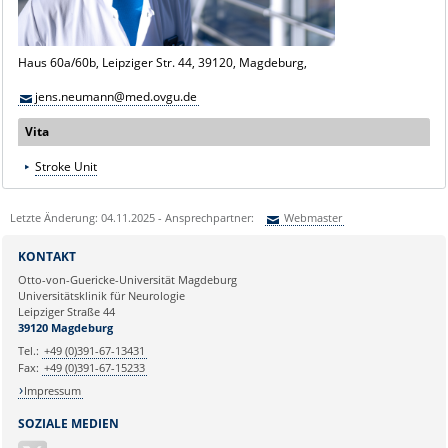
Haus 60a/60b, Leipziger Str. 44, 39120, Magdeburg,
jens.neumann@med.ovgu.de
Vita
Stroke Unit
Letzte Änderung: 04.11.2025 - Ansprechpartner:
Webmaster
Sie können eine Nachricht versenden an:
Webmaster
KONTAKT
Ihre E-Mailadresse:
Otto-von-Guericke-Universität Magdeburg
Universitätsklinik für Neurologie
Leipziger Straße 44
Ihr Anliegen:
39120 Magdeburg
Tel.:
+49 (0)391-67-13431
Fax:
+49 (0)391-67-15233
Impressum
SOZIALE MEDIEN