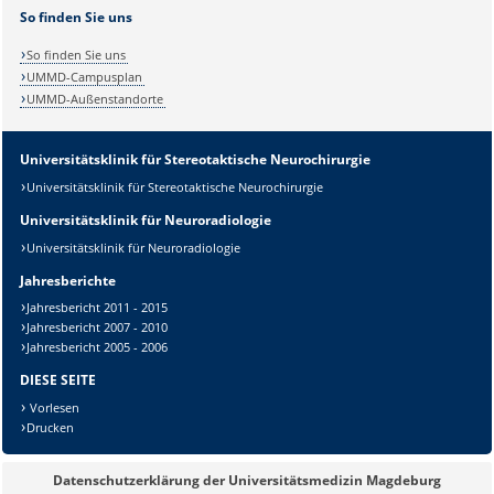
So finden Sie uns
So finden Sie uns
UMMD-Campusplan
UMMD-Außenstandorte
Sicherheitsabfrage:
Universitätsklinik für Stereotaktische Neurochirurgie
Universitätsklinik für Stereotaktische Neurochirurgie
Universitätsklinik für Neuroradiologie
Universitätsklinik für Neuroradiologie
Jahresberichte
Lösung:
Jahresbericht 2011 - 2015
Jahresbericht 2007 - 2010
Jahresbericht 2005 - 2006
DIESE SEITE
Vorlesen
Drucken
Datenschutzerklärung der Universitätsmedizin Magdeburg