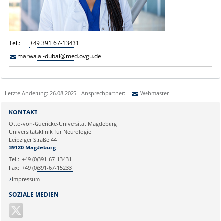
Tel.:
+49 391 67-13431
marwa.al-dubai@med.ovgu.de
Letzte Änderung: 26.08.2025 - Ansprechpartner:
Webmaster
Sie können eine Nachricht versenden an:
Webmaster
KONTAKT
Ihre E-Mailadresse:
Otto-von-Guericke-Universität Magdeburg
Universitätsklinik für Neurologie
Leipziger Straße 44
Ihr Anliegen:
39120 Magdeburg
Tel.:
+49 (0)391-67-13431
Fax:
+49 (0)391-67-15233
Impressum
SOZIALE MEDIEN