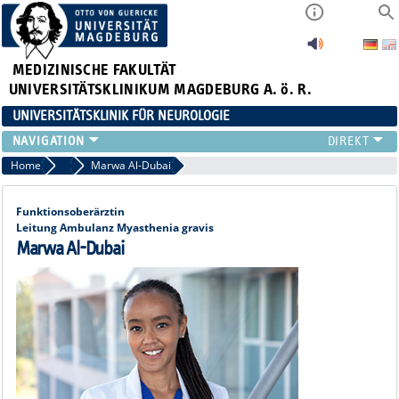
MEDIZINISCHE FAKULTÄT
UNIVERSITÄTSKLINIKUM MAGDEBURG A. ö. R.
UNIVERSITÄTSKLINIK FÜR NEUROLOGIE
TEAM
Home
Oberärzte
Marwa Al-Dubai
SCHWERPUNKTE
PATIENTEN/BESUCHER
Funktionsoberärztin
Leitung Ambulanz Myasthenia gravis
ÄRZTE/ZUWEISER
Marwa Al-Dubai
FORSCHUNG
LEHRE UND AUSBILDUNG
BEWERBER
NEUVANET SAN