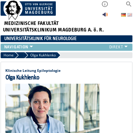
MEDIZINISCHE FAKULTÄT
UNIVERSITÄTSKLINIKUM MAGDEBURG A. ö. R.
UNIVERSITÄTSKLINIK FÜR NEUROLOGIE
TEAM
Home
Oberärzte
Olga Kukhlenko
SCHWERPUNKTE
PATIENTEN/BESUCHER
Klinische Leitung Epileptologie
ÄRZTE/ZUWEISER
Olga Kukhlenko
FORSCHUNG
LEHRE UND AUSBILDUNG
BEWERBER
NEUVANET SAN