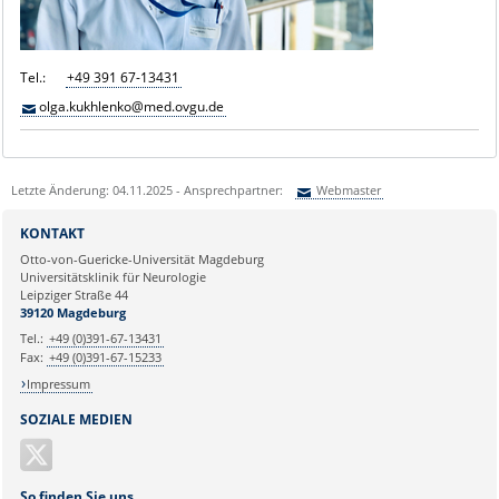
Tel.:
+49 391 67-13431
olga.kukhlenko@med.ovgu.de
Letzte Änderung: 04.11.2025 - Ansprechpartner:
Webmaster
Sie können eine Nachricht versenden an:
Webmaster
KONTAKT
Ihre E-Mailadresse:
Otto-von-Guericke-Universität Magdeburg
Universitätsklinik für Neurologie
Leipziger Straße 44
Ihr Anliegen:
39120 Magdeburg
Tel.:
+49 (0)391-67-13431
Fax:
+49 (0)391-67-15233
Impressum
SOZIALE MEDIEN
So finden Sie uns