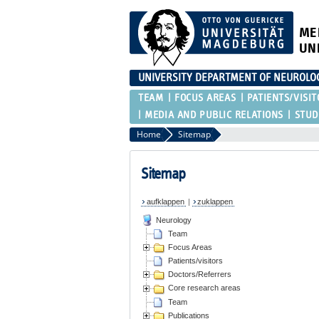
ME
UN
UNIVERSITY DEPARTMENT OF NEUROLO
TEAM
FOCUS AREAS
PATIENTS/VISIT
MEDIA AND PUBLIC RELATIONS
STUD
Home
Sitemap
Sitemap
aufklappen
|
zuklappen
Neurology
Team
Focus Areas
Patients/visitors
Doctors/Referrers
Core research areas
Team
Publications