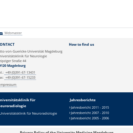
Webmaster
Webmaster
ONTACT
How to find us
tto-von-Guericke-Universität Magdeburg
niversitätsklinik für Neurologie
eipziger Straße 44
9120 Magdeburg
el.:
+49 (0)391-67-13431
ax:
+49 (0)391-67-15233
Impressum
niversitätsklinik für
Jahresberichte
euroradiologie
Jahresbericht 2011 - 2015
Jahresbericht 2007 - 2010
Universitätsklinik für Neuroradiologie
Jahresbericht 2005 - 2006
Privacy Policy of the University Medicine Magdeburg