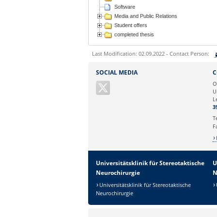
Software
Media and Public Relations
Student offers
completed thesis
Last Modification: 02.09.2022 - Contact Person:
Sie können eine Nachricht versenden an:
SOCIAL MEDIA
C
Ihre E-Mailadresse:
O
U
L
Ihr Anliegen:
3
T
F
Universitätsklinik für Stereotaktische
U
Neurochirurgie
N
Universitätsklinik für Stereotaktische
Neurochirurgie
Sicherheitsabfrage: