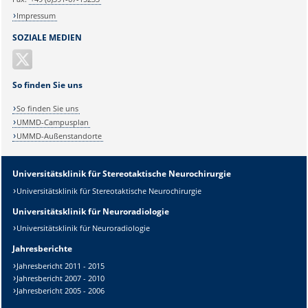
Impressum
SOZIALE MEDIEN
So finden Sie uns
So finden Sie uns
UMMD-Campusplan
UMMD-Außenstandorte
Universitätsklinik für Stereotaktische Neurochirurgie
Sicherheitsabfrage:
Universitätsklinik für Stereotaktische Neurochirurgie
Universitätsklinik für Neuroradiologie
Universitätsklinik für Neuroradiologie
Jahresberichte
Lösung:
Jahresbericht 2011 - 2015
Jahresbericht 2007 - 2010
Jahresbericht 2005 - 2006