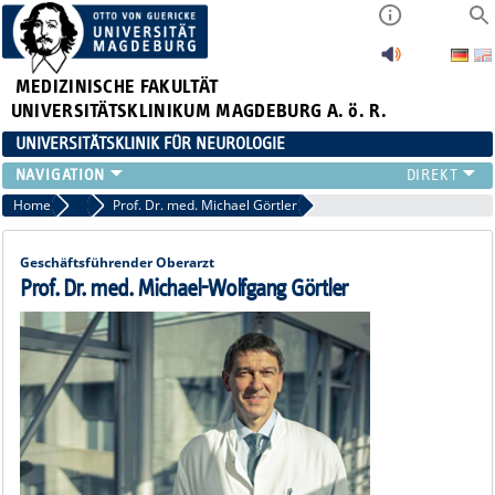
MEDIZINISCHE FAKULTÄT
UNIVERSITÄTSKLINIKUM MAGDEBURG A. ö. R.
UNIVERSITÄTSKLINIK FÜR NEUROLOGIE
TEAM
Home
Leitungsteam
Prof. Dr. med. Michael Görtler
SCHWERPUNKTE
PATIENTEN/BESUCHER
Geschäftsführender Oberarzt
ÄRZTE/ZUWEISER
Prof. Dr. med. Michael-Wolfgang Görtler
FORSCHUNG
LEHRE UND AUSBILDUNG
BEWERBER
NEUVANET SAN