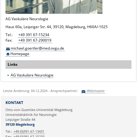
AG Vaskuläre Neurologie
Haus 60a, Leipziger Str. 44, 39120, Magdeburg, H60A/-1025
Tel.:
+49 391 67-15234
Fax:
+49 391 67-290019
michael.goertler@med.ovgu.de
Homepage
Links
AG Vaskuläre Neurologie
Letzte Änderung: 04.12.2024 - Ansprechpartner:
Webmaster
Sie können eine Nachricht versenden an:
Webmaster
KONTAKT
Ihre E-Mailadresse:
Otto-von-Guericke-Universität Magdeburg
Universitätsklinik für Neurologie
Leipziger Straße 44
Ihr Anliegen:
39120 Magdeburg
Tel.:
+49 (0)391-67-13431
Fax:
+49 (0)391-67-15233