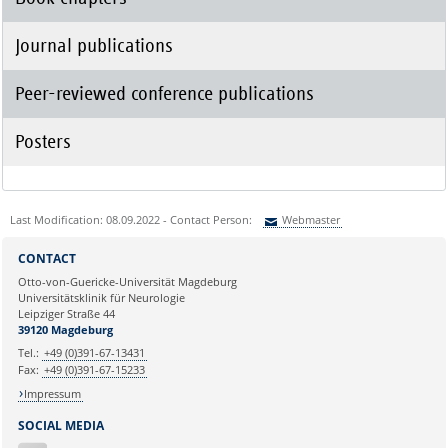
Journal publications
Peer-reviewed conference publications
Posters
Last Modification: 08.09.2022 - Contact Person:
Webmaster
Sie können eine Nachricht versenden an:
Webmaster
CONTACT
Ihre E-Mailadresse:
Otto-von-Guericke-Universität Magdeburg
Universitätsklinik für Neurologie
Leipziger Straße 44
Ihr Anliegen:
39120 Magdeburg
Tel.:
+49 (0)391-67-13431
Fax:
+49 (0)391-67-15233
Impressum
SOCIAL MEDIA