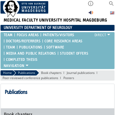
MEDICAL FACULTY
UNIVERSITY HOSPITAL MAGDEBURG
UNIVERSITY DEPARTMENT OF NEUROLOGY
TEAM
FOCUS AREAS
PATIENTS/VISITORS
DOCTORS/REFERRERS
CORE RESEARCH AREAS
TEAM
PUBLICATIONS
SOFTWARE
MEDIA AND PUBLIC RELATIONS
STUDENT OFFERS
COMPLETED THESIS
Home
Publications
Book chapters
Journal publications
Peer-reviewed conference publications
Posters
Publications
Book chapters