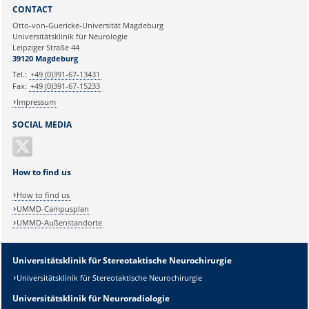
Sie können eine Nachricht versenden an:
Webmaster
CONTACT
Ihre E-Mailadresse:
Otto-von-Guericke-Universität Magdeburg
Universitätsklinik für Neurologie
Leipziger Straße 44
Ihr Anliegen:
39120 Magdeburg
Tel.:
+49 (0)391-67-13431
Fax:
+49 (0)391-67-15233
Impressum
SOCIAL MEDIA
How to find us
How to find us
UMMD-Campusplan
UMMD-Außenstandorte
Universitätsklinik für Stereotaktische Neurochirurgie
Universitätsklinik für Stereotaktische Neurochirurgie
Sicherheitsabfrage:
Universitätsklinik für Neuroradiologie