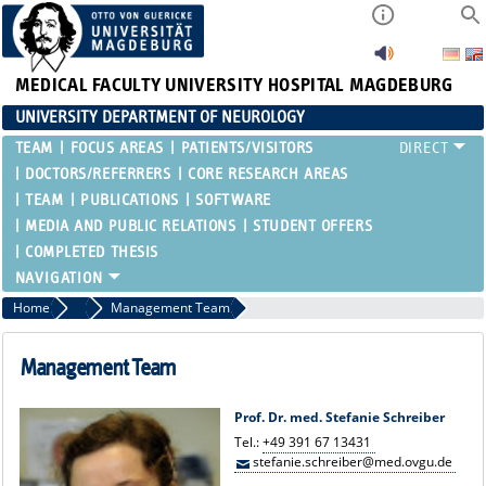
MEDICAL FACULTY
UNIVERSITY HOSPITAL MAGDEBURG
UNIVERSITY DEPARTMENT OF NEUROLOGY
TEAM
FOCUS AREAS
PATIENTS/VISITORS
DOCTORS/REFERRERS
CORE RESEARCH AREAS
TEAM
PUBLICATIONS
SOFTWARE
MEDIA AND PUBLIC RELATIONS
STUDENT OFFERS
COMPLETED THESIS
Home
Team
Management Team
Management Team
Prof. Dr. med. Stefanie Schreiber
Tel.:
+49 391 67 13431
stefanie.schreiber@med.ovgu.de