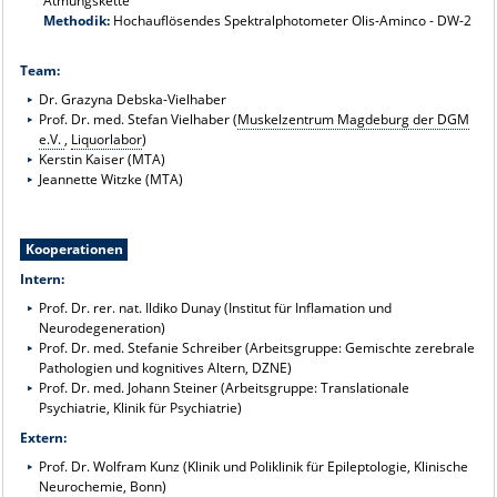
Atmungskette
Methodik:
Hochauflösendes Spektralphotometer Olis-Aminco - DW-2
Team:
Dr. Grazyna Debska-Vielhaber
Prof. Dr. med. Stefan Vielhaber (
Muskelzentrum Magdeburg der DGM
e.V.
,
Liquorlabor
)
Kerstin Kaiser (MTA)
Jeannette Witzke (MTA)
Kooperationen
Intern:
Prof. Dr. rer. nat. Ildiko Dunay (Institut für Inflamation und
Neurodegeneration)
Prof. Dr. med. Stefanie Schreiber (Arbeitsgruppe: Gemischte zerebrale
Pathologien und kognitives Altern, DZNE)
Prof. Dr. med. Johann Steiner (Arbeitsgruppe: Translationale
Psychiatrie, Klinik für Psychiatrie)
Extern
:
Prof. Dr. Wolfram Kunz (Klinik und Poliklinik für Epileptologie, Klinische
Neurochemie, Bonn)