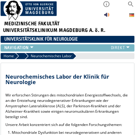
MEDIZINISCHE FAKULTÄT
UNIVERSITÄTSKLINIKUM MAGDEBURG A. ö. R.
UNIVERSITÄTSKLINIK FÜR NEUROLOGIE
TEAM
Home
Forschung
Neurochemisches Labor
SCHWERPUNKTE
PATIENTEN/BESUCHER
Neurochemisches Labor der Klinik für
ÄRZTE/ZUWEISER
Neurologie
FORSCHUNG
LEHRE UND AUSBILDUNG
Wir erforschen Störungen des mitochondrialen Energiestoffwechsels, die
an der Entstehung neurodegenerativer Erkrankungen wie der
BEWERBER
Amyotrophen Lateralsklerose (ALS), der Parkinson-Krankheit und der
NEUVANET SAN
Alzheimer-Krankheit sowie einigen neuromuskulären Erkrankungen
beteiligt sind.
Unsere Arbeit konzentriert sich auf die folgenden Forschungsthemen:
Mitochondriale Dysfunktion bei neurodegenerativen und anderen