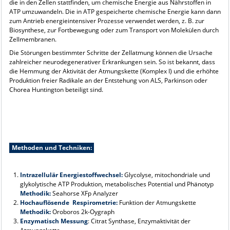
die in den Zellen stattfinden, um chemische Energie aus Nährstoffen in
ATP umzuwandeln. Die in ATP gespeicherte chemische Energie kann dann
zum Antrieb energieintensiver Prozesse verwendet werden, z. B. zur
Biosynthese, zur Fortbewegung oder zum Transport von Molekülen durch
Zellmembranen.
Die Störungen bestimmter Schritte der Zellatmung können die Ursache
zahlreicher neurodegenerativer Erkrankungen sein. So ist bekannt, dass
die Hemmung der Aktivität der Atmungskette (Komplex I) und die erhöhte
Produktion freier Radikale an der Entstehung von ALS, Parkinson oder
Chorea Huntington beteiligt sind.
Methoden und Techniken:
Intrazellulär Energiestoffwechsel:
Glycolyse, mitochondriale und
glykolytische ATP Produktion, metabolisches Potential und Phänotyp
Methodik:
Seahorse XFp Analyzer
Hochauflösende Respirometrie:
Funktion der Atmungskette
Methodik:
Oroboros 2k-Oygraph
Enzymatisch Messung
: Citrat Synthase, Enzymaktivität der