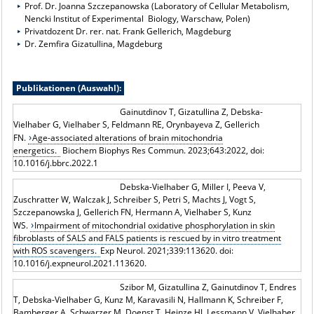
Prof. Dr. Joanna Szczepanowska (Laboratory of Cellular Metabolism,
Nencki Institut of Experimental Biology, Warschaw, Polen)
Privatdozent Dr. rer. nat. Frank Gellerich, Magdeburg
Dr. Zemfira Gizatullina, Magdeburg
Publikationen (Auswahl):
Gainutdinov T, Gizatullina Z, Debska-
Vielhaber G, Vielhaber S, Feldmann RE, Orynbayeva Z, Gellerich
FN.
Age-associated alterations of brain mitochondria
energetics.
Biochem Biophys Res Commun. 2023;643:2022, doi:
10.1016/j.bbrc.2022.1
Debska-Vielhaber G, Miller I, Peeva V,
Zuschratter W, Walczak J, Schreiber S, Petri S, Machts J, Vogt S,
Szczepanowska J, Gellerich FN, Hermann A, Vielhaber S, Kunz
WS.
Impairment of mitochondrial oxidative phosphorylation in skin
fibroblasts of SALS and FALS patients is rescued by in vitro treatment
with ROS scavengers.
Exp Neurol. 2021;339:113620. doi:
10.1016/j.expneurol.2021.113620.
Szibor M, Gizatullina Z, Gainutdinov T, Endres
T, Debska-Vielhaber G, Kunz M, Karavasili N, Hallmann K, Schreiber F,
Bamberger A, Schwarzer M, Doenst T, Heinze HJ, Lessmann V, Vielhaber