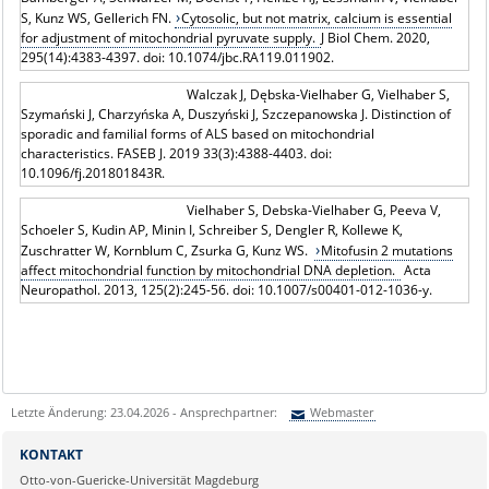
S, Kunz WS, Gellerich FN.
Cytosolic, but not matrix, calcium is essential
for adjustment of mitochondrial pyruvate supply.
J Biol Chem. 2020,
295(14):4383-4397. doi: 10.1074/jbc.RA119.011902.
Walczak J, Dębska-Vielhaber G, Vielhaber S,
Szymański J, Charzyńska A, Duszyński J, Szczepanowska J. Distinction of
sporadic and familial forms of ALS based on mitochondrial
characteristics. FASEB J. 2019 33(3):4388-4403. doi:
10.1096/fj.201801843R.
Vielhaber S, Debska-Vielhaber G, Peeva V,
Schoeler S, Kudin AP, Minin I, Schreiber S, Dengler R, Kollewe K,
Zuschratter W, Kornblum C, Zsurka G, Kunz WS.
Mitofusin 2 mutations
affect mitochondrial function by mitochondrial DNA depletion.
Acta
Neuropathol. 2013, 125(2):245-56. doi: 10.1007/s00401-012-1036-y.
Letzte Änderung: 23.04.2026 - Ansprechpartner:
Webmaster
Sie können eine Nachricht versenden an:
Webmaster
KONTAKT
Ihre E-Mailadresse:
Otto-von-Guericke-Universität Magdeburg