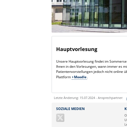
Hauptvorlesung
Unsere Hauptvorlesung findet im Sommersemes
Ihnen in den Vorlesungen, wann immer es mög
Patientenvorstellungen jedoch nicht online 
Plattform
Moodle
.
Letzte Änderung: 15.07.2024 - Ansprechpartner:
Sie können eine Nachricht versenden an:
SOZIALE MEDIEN
K
Ihre E-Mailadresse:
O
U
L
Ihr Anliegen: