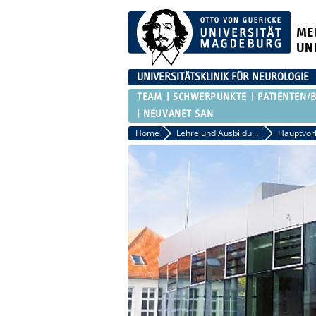
ME
UN
UNIVERSITÄTSKLINIK FÜR NEUROLOGIE
TEAM
SCHWERPUNKTE
PATIENTEN/
NEUVANET SAN
Home
Lehre und Ausbildung
Hauptvor