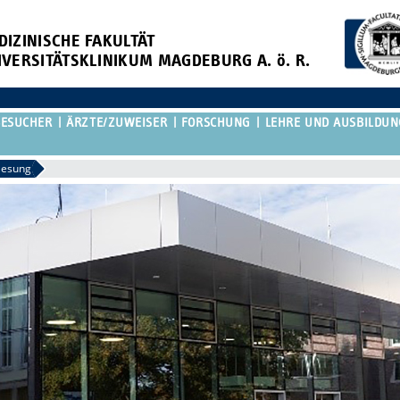
DIZINISCHE FAKULTÄT
IVERSITÄTSKLINIKUM MAGDEBURG A. ö. R.
BESUCHER
ÄRZTE/ZUWEISER
FORSCHUNG
LEHRE UND AUSBILDUN
lesung