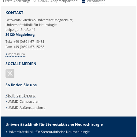
Letzte Änderung: 15.07.2024 - Ansprechpartner:
Webmaster
Sie können eine Nachricht versenden an:
Webmaster
KONTAKT
Ihre E-Mailadresse:
Otto-von-Guericke-Universität Magdeburg
Universitätsklinik für Neurologie
Leipziger Straße 44
Ihr Anliegen:
39120 Magdeburg
Tel.:
+49 (0)391-67-13431
Fax:
+49 (0)391-67-15233
Impressum
SOZIALE MEDIEN
So finden Sie uns
So finden Sie uns
UMMD-Campusplan
UMMD-Außenstandorte
Universitätsklinik für Stereotaktische Neurochirurgie
Universitätsklinik für Stereotaktische Neurochirurgie