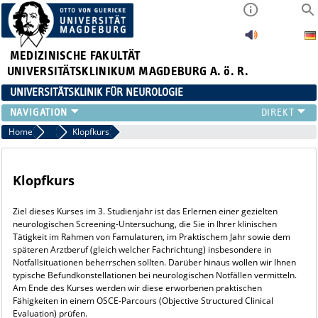
MEDIZINISCHE FAKULTÄT
UNIVERSITÄTSKLINIKUM MAGDEBURG A. ö. R.
UNIVERSITÄTSKLINIK FÜR NEUROLOGIE
TEAM
Home
Lehre und Ausbildung
Klopfkurs
SCHWERPUNKTE
PATIENTEN/BESUCHER
Klopfkurs
ÄRZTE/ZUWEISER
FORSCHUNG
Ziel dieses Kurses im 3. Studienjahr ist das Erlernen einer gezielten
LEHRE UND AUSBILDUNG
neurologischen Screening-Untersuchung, die Sie in Ihrer klinischen
Tätigkeit im Rahmen von Famulaturen, im Praktischem Jahr sowie dem
BEWERBER
späteren Arztberuf (gleich welcher Fachrichtung) insbesondere in
NEUVANET SAN
Notfallsituationen beherrschen sollten. Darüber hinaus wollen wir Ihnen
typische Befundkonstellationen bei neurologischen Notfällen vermitteln.
Am Ende des Kurses werden wir diese erworbenen praktischen
Fähigkeiten in einem OSCE-Parcours (Objective Structured Clinical
Evaluation) prüfen.