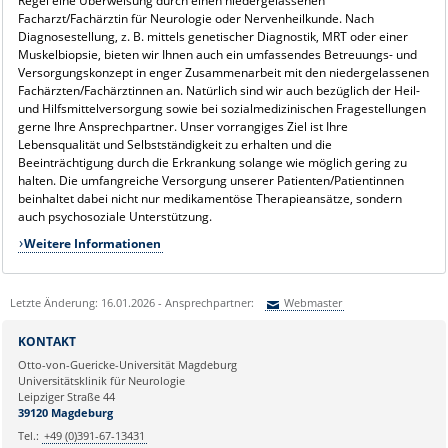
Regel eine Überweisung durch einen niedergelassenen
Facharzt/Fachärztin für Neurologie oder Nervenheilkunde. Nach
Diagnosestellung, z. B. mittels genetischer Diagnostik, MRT oder einer
Muskelbiopsie, bieten wir Ihnen auch ein umfassendes Betreuungs- und
Versorgungskonzept in enger Zusammenarbeit mit den niedergelassenen
Fachärzten/Fachärztinnen an. Natürlich sind wir auch bezüglich der Heil-
und Hilfsmittelversorgung sowie bei sozialmedizinischen Fragestellungen
gerne Ihre Ansprechpartner. Unser vorrangiges Ziel ist Ihre
Lebensqualität und Selbstständigkeit zu erhalten und die
Beeinträchtigung durch die Erkrankung solange wie möglich gering zu
halten. Die umfangreiche Versorgung unserer Patienten/Patientinnen
beinhaltet dabei nicht nur medikamentöse Therapieansätze, sondern
auch psychosoziale Unterstützung.
Weitere Informationen
Letzte Änderung: 16.01.2026 - Ansprechpartner:
Webmaster
Sie können eine Nachricht versenden an:
Webmaster
KONTAKT
Ihre E-Mailadresse:
Otto-von-Guericke-Universität Magdeburg
Universitätsklinik für Neurologie
Leipziger Straße 44
Ihr Anliegen:
39120 Magdeburg
Tel.:
+49 (0)391-67-13431