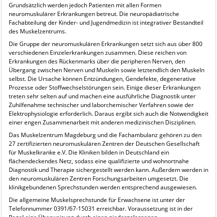
Grundsätzlich werden jedoch Patienten mit allen Formen
neuromuskulärer Erkrankungen betreut. Die neuropädiatrische
Fachabteilung der Kinder- und Jugendmedizin ist integrativer Bestandteil
des Muskelzentrums.
Die Gruppe der neuromuskulären Erkrankungen setzt sich aus über 800
verschiedenen Einzelerkrankungen zusammen. Diese reichen von
Erkrankungen des Rückenmarks über die peripheren Nerven, den
Übergang zwischen Nerven und Muskeln sowie letztendlich den Muskeln
selbst. Die Ursache können Entzündungen, Gendefekte, degenerative
Prozesse oder Stoffwechselstörungen sein. Einige dieser Erkrankungen
treten sehr selten auf und machen eine ausführliche Diagnostik unter
Zuhilfenahme technischer und laborchemischer Verfahren sowie der
Elektrophysiologie erforderlich. Daraus ergibt sich auch die Notwendigkeit
einer engen Zusammenarbeit mit anderen medizinischen Disziplinen.
Das Muskelzentrum Magdeburg und die Fachambulanz gehören zu den
27 zertifizierten neuromuskulären Zentren der Deutschen Gesellschaft
für Muskelkranke e.V. Die Kliniken bilden in Deutschland ein
flächendeckendes Netz, sodass eine qualifizierte und wohnortnahe
Diagnostik und Therapie sichergestellt werden kann. Außerdem werden in
den neuromuskulären Zentren Forschungsarbeiten umgesetzt. Die
klinikgebundenen Sprechstunden werden entsprechend ausgewiesen.
Die allgemeine Muskelsprechstunde für Erwachsene ist unter der
Telefonnummer 0391/67-15031 erreichbar. Voraussetzung ist in der