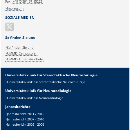
Fax:
+49 (0)391-67-15233
Impressum
SOZIALE MEDIEN
So finden Sie uns
So finden Sie uns
UMMD-Campusplan
UMMD-Außenstandorte
Universitätsklinik für Stereotaktische Neurochirurgie
Universitätsklinik für Stereotaktische Neurochirurgie
Universitätsklinik für Neuroradiologie
Universitätsklinik für Neuroradiologie
Jahresberichte
Sicherheitsabfrage:
Jahresbericht 2011 - 2015
Jahresbericht 2007 - 2010
Jahresbericht 2005 - 2006