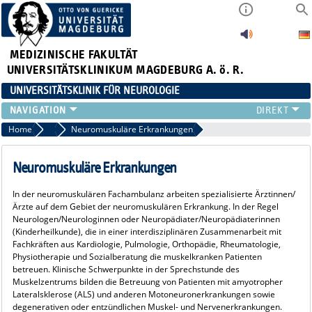
MEDIZINISCHE FAKULTÄT
UNIVERSITÄTSKLINIKUM MAGDEBURG A. ö. R.
UNIVERSITÄTSKLINIK FÜR NEUROLOGIE
TEAM
Home
Patienten/Besucher
Neuromuskuläre Erkrankungen
SCHWERPUNKTE
PATIENTEN/BESUCHER
Neuromuskuläre Erkrankungen
ÄRZTE/ZUWEISER
In der neuromuskulären Fachambulanz arbeiten spezialisierte Ärztinnen/
FORSCHUNG
Ärzte auf dem Gebiet der neuromuskulären Erkrankung. In der Regel
LEHRE UND AUSBILDUNG
Neurologen/Neurologinnen oder Neuropädiater/Neuropädiaterinnen
(Kinderheilkunde), die in einer interdisziplinären Zusammenarbeit mit
BEWERBER
Fachkräften aus Kardiologie, Pulmologie, Orthopädie, Rheumatologie,
NEUVANET SAN
Physiotherapie und Sozialberatung die muskelkranken Patienten
betreuen. Klinische Schwerpunkte in der Sprechstunde des
Muskelzentrums bilden die Betreuung von Patienten mit amyotropher
Lateralsklerose (ALS) und anderen Motoneuronerkrankungen sowie
degenerativen oder entzündlichen Muskel- und Nervenerkrankungen.