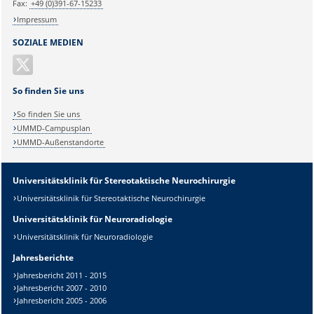
Fax:
+49 (0)391-67-15233
Impressum
SOZIALE MEDIEN
So finden Sie uns
So finden Sie uns
UMMD-Campusplan
UMMD-Außenstandorte
Universitätsklinik für Stereotaktische Neurochirurgie
Universitätsklinik für Stereotaktische Neurochirurgie
Universitätsklinik für Neuroradiologie
Universitätsklinik für Neuroradiologie
Jahresberichte
Sicherheitsabfrage:
Jahresbericht 2011 - 2015
Jahresbericht 2007 - 2010
Jahresbericht 2005 - 2006