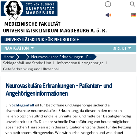
MEDIZINISCHE FAKULTÄT
UNIVERSITÄTSKLINIKUM MAGDEBURG A. ö. R.
UNIVERSITÄTSKLINIK FÜR NEUROLOGIE
TEAM
Home
Vaskuläre Neurologie
Neurovaskuläre Erkrankungen - Patienten- und Angehörigeninformationen
Schlaganfall und Stroke Unit
Information für Angehörige
SCHWERPUNKTE
Gefäßerkrankung und Ultraschall
PATIENTEN/BESUCHER
ÄRZTE/ZUWEISER
Neurovaskuläre Erkrankungen - Patienten- und
FORSCHUNG
Angehörigeninformationen
LEHRE UND AUSBILDUNG
BEWERBER
Ein
Schlaganfall
ist für Betroffene und Angehörige sicher die
NEUVANET SAN
dramatischste neurovaskuläre Erkrankung, da dieser in den meisten
Fällen plötzlich auftritt und alle unmittelbar und mittelbar Beteiligten völlig
unvorbereitet trifft. Die sehr schnelle Durchführung von heute möglichen
spezifischen Therapien ist in dieser Situation entscheidend für die Rettung
von bedrohtem Hirngewebe. Wie wir hierbei vorgehen und was dabei