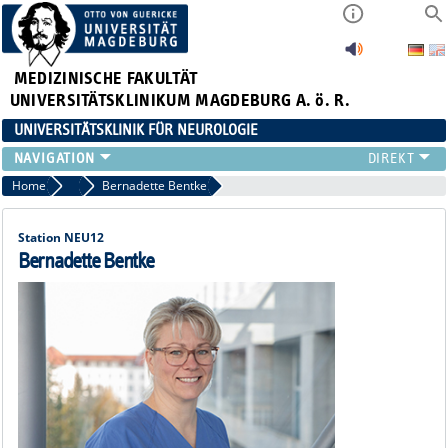
MEDIZINISCHE FAKULTÄT
UNIVERSITÄTSKLINIKUM MAGDEBURG A. ö. R.
UNIVERSITÄTSKLINIK FÜR NEUROLOGIE
TEAM
Home
Pflege, Case Management und MTAs
Bernadette Bentke
SCHWERPUNKTE
PATIENTEN/BESUCHER
Station NEU12
ÄRZTE/ZUWEISER
Bernadette Bentke
FORSCHUNG
LEHRE UND AUSBILDUNG
BEWERBER
NEUVANET SAN