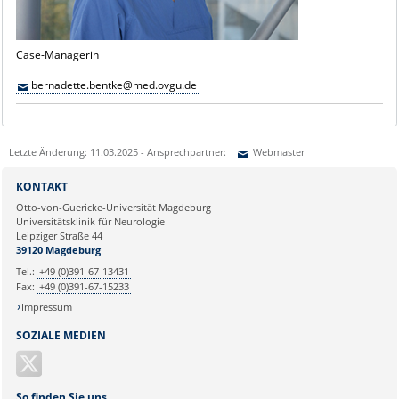
Case-Managerin
bernadette.bentke@med.ovgu.de
Letzte Änderung: 11.03.2025 - Ansprechpartner:
Webmaster
Sie können eine Nachricht versenden an:
Webmaster
KONTAKT
Ihre E-Mailadresse:
Otto-von-Guericke-Universität Magdeburg
Universitätsklinik für Neurologie
Leipziger Straße 44
Ihr Anliegen:
39120 Magdeburg
Tel.:
+49 (0)391-67-13431
Fax:
+49 (0)391-67-15233
Impressum
SOZIALE MEDIEN
So finden Sie uns