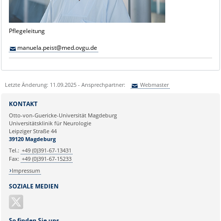
Pflegeleitung
manuela.peist@med.ovgu.de
Letzte Änderung: 11.09.2025 - Ansprechpartner:
Webmaster
Sie können eine Nachricht versenden an:
Webmaster
KONTAKT
Ihre E-Mailadresse:
Otto-von-Guericke-Universität Magdeburg
Universitätsklinik für Neurologie
Leipziger Straße 44
Ihr Anliegen:
39120 Magdeburg
Tel.:
+49 (0)391-67-13431
Fax:
+49 (0)391-67-15233
Impressum
SOZIALE MEDIEN
So finden Sie uns