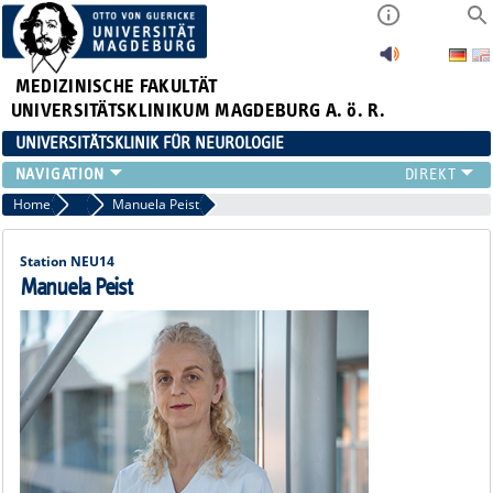
MEDIZINISCHE FAKULTÄT
UNIVERSITÄTSKLINIKUM MAGDEBURG A. ö. R.
UNIVERSITÄTSKLINIK FÜR NEUROLOGIE
TEAM
Home
Pflege, Case Management und MTAs
Manuela Peist
SCHWERPUNKTE
PATIENTEN/BESUCHER
Station NEU14
ÄRZTE/ZUWEISER
Manuela Peist
FORSCHUNG
LEHRE UND AUSBILDUNG
BEWERBER
NEUVANET SAN