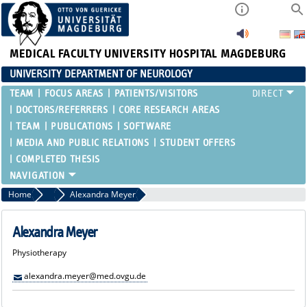
MEDICAL FACULTY
UNIVERSITY HOSPITAL MAGDEBURG
UNIVERSITY DEPARTMENT OF NEUROLOGY
TEAM
FOCUS AREAS
PATIENTS/VISITORS
DOCTORS/REFERRERS
CORE RESEARCH AREAS
TEAM
PUBLICATIONS
SOFTWARE
MEDIA AND PUBLIC RELATIONS
STUDENT OFFERS
COMPLETED THESIS
Home
Nursing Care, Case Management and MTAs
Alexandra Meyer
Alexandra Meyer
Physiotherapy
alexandra.meyer@med.ovgu.de