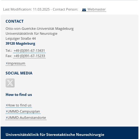
Last Modification: 11.03.2025 - Contact Person:
Webmaster
Sie können eine Nachricht versenden an:
Webmaster
CONTACT
Ihre E-Mailadresse:
Otto-von-Guericke-Universität Magdeburg
Universitätsklinik für Neurologie
Leipziger Straße 44
Ihr Anliegen:
39120 Magdeburg
Tel.:
+49 (0)391-67-13431
Fax:
+49 (0)391-67-15233
Impressum
SOCIAL MEDIA
How to find us
How to find us
UMMD-Campusplan
UMMD-Außenstandorte
Sicherheitsabfrage:
Universitätsklinik für Stereotaktische Neurochirurgie