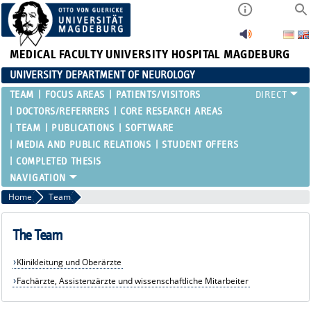
MEDICAL FACULTY
UNIVERSITY HOSPITAL MAGDEBURG
UNIVERSITY DEPARTMENT OF NEUROLOGY
TEAM
FOCUS AREAS
PATIENTS/VISITORS
DOCTORS/REFERRERS
CORE RESEARCH AREAS
TEAM
PUBLICATIONS
SOFTWARE
MEDIA AND PUBLIC RELATIONS
STUDENT OFFERS
COMPLETED THESIS
Home
Team
The Team
Klinikleitung und Oberärzte
Fachärzte, Assistenzärzte und wissenschaftliche Mitarbeiter