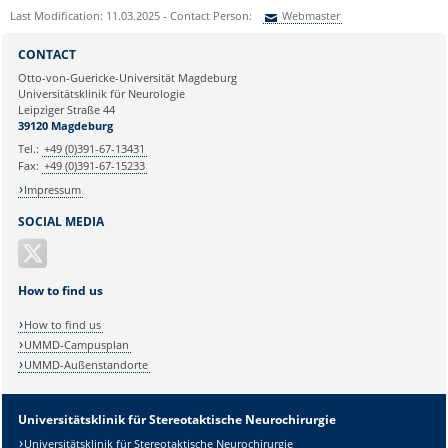
Last Modification: 11.03.2025 - Contact Person:
Webmaster
Sie können eine Nachricht versenden an:
Webmaster
CONTACT
Ihre E-Mailadresse:
Otto-von-Guericke-Universität Magdeburg
Universitätsklinik für Neurologie
Leipziger Straße 44
Ihr Anliegen:
39120 Magdeburg
Tel.:
+49 (0)391-67-13431
Fax:
+49 (0)391-67-15233
Impressum
SOCIAL MEDIA
How to find us
How to find us
UMMD-Campusplan
UMMD-Außenstandorte
Sicherheitsabfrage:
Universitätsklinik für Stereotaktische Neurochirurgie
Universitätsklinik für Stereotaktische Neurochirurgie