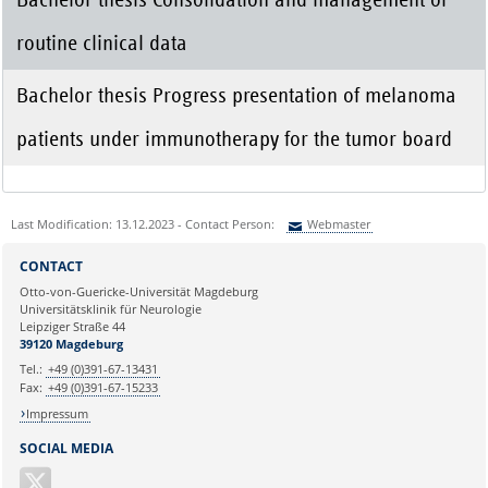
routine clinical data
Bachelor thesis Progress presentation of melanoma
patients under immunotherapy for the tumor board
Last Modification: 13.12.2023 - Contact Person:
Webmaster
Sie können eine Nachricht versenden an:
Webmaster
CONTACT
Ihre E-Mailadresse:
Otto-von-Guericke-Universität Magdeburg
Universitätsklinik für Neurologie
Leipziger Straße 44
Ihr Anliegen:
39120 Magdeburg
Tel.:
+49 (0)391-67-13431
Fax:
+49 (0)391-67-15233
Impressum
SOCIAL MEDIA