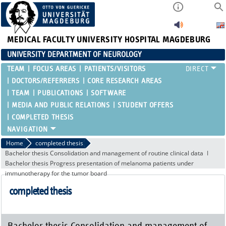
MEDICAL FACULTY
UNIVERSITY HOSPITAL MAGDEBURG
UNIVERSITY DEPARTMENT OF NEUROLOGY
TEAM
FOCUS AREAS
PATIENTS/VISITORS
DOCTORS/REFERRERS
CORE RESEARCH AREAS
TEAM
PUBLICATIONS
SOFTWARE
MEDIA AND PUBLIC RELATIONS
STUDENT OFFERS
COMPLETED THESIS
Home
completed thesis
Bachelor thesis Consolidation and management of routine clinical data
Bachelor thesis Progress presentation of melanoma patients under
immunotherapy for the tumor board
completed thesis
Bachelor thesis Consolidation and management of