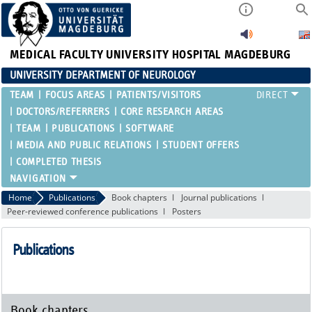
MEDICAL FACULTY
UNIVERSITY HOSPITAL MAGDEBURG
UNIVERSITY DEPARTMENT OF NEUROLOGY
TEAM
FOCUS AREAS
PATIENTS/VISITORS
DOCTORS/REFERRERS
CORE RESEARCH AREAS
TEAM
PUBLICATIONS
SOFTWARE
MEDIA AND PUBLIC RELATIONS
STUDENT OFFERS
COMPLETED THESIS
Home
Publications
Book chapters
Journal publications
Peer-reviewed conference publications
Posters
Publications
Book chapters