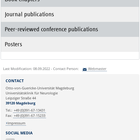
Journal publications
Peer-reviewed conference publications
Posters
Last Modification: 08.09.2022 - Contact Person:
Webmaster
Sie können eine Nachricht versenden an:
Webmaster
CONTACT
Ihre E-Mailadresse:
Otto-von-Guericke-Universität Magdeburg
Universitätsklinik für Neurologie
Leipziger Straße 44
Ihr Anliegen:
39120 Magdeburg
Tel.:
+49 (0)391-67-13431
Fax:
+49 (0)391-67-15233
Impressum
SOCIAL MEDIA