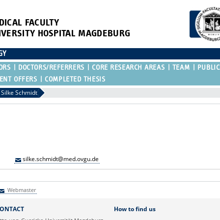
DICAL FACULTY
IVERSITY HOSPITAL MAGDEBURG
GY
ORS
DOCTORS/REFERRERS
CORE RESEARCH AREAS
TEAM
PUBLIC
ENT OFFERS
COMPLETED THESIS
Silke Schmidt
silke.schmidt@med.ovgu.de
Webmaster
Webmaster
ONTACT
How to find us