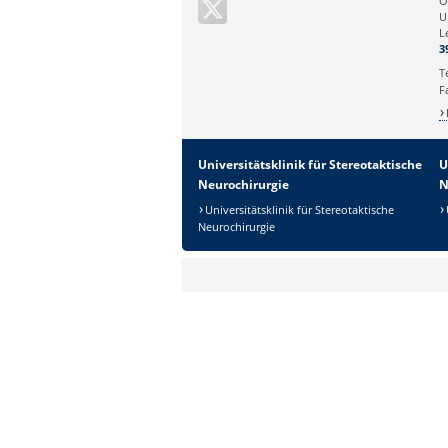
O
U
L
Ihr Anliegen:
3
T
F
Universitätsklinik für Stereotaktische
U
Neurochirurgie
N
Universitätsklinik für Stereotaktische
Neurochirurgie
Sicherheitsabfrage:
Lösung: