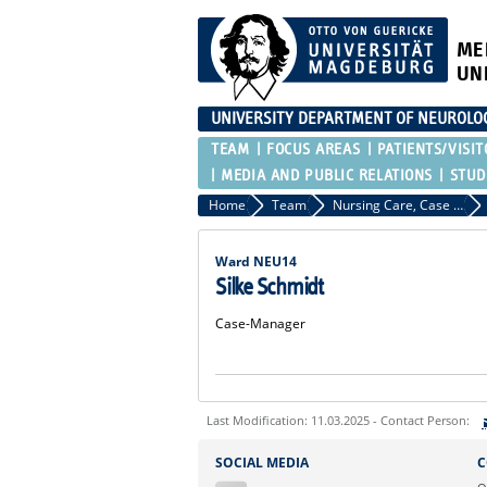
ME
UN
UNIVERSITY DEPARTMENT OF NEUROLO
TEAM
FOCUS AREAS
PATIENTS/VISIT
MEDIA AND PUBLIC RELATIONS
STUD
Home
Team
Nursing Care, Case Management and MTAs
Ward NEU14
Silke Schmidt
Case-Manager
Last Modification: 11.03.2025 - Contact Person:
Sie können eine Nachricht versenden an:
SOCIAL MEDIA
C
Ihre E-Mailadresse: