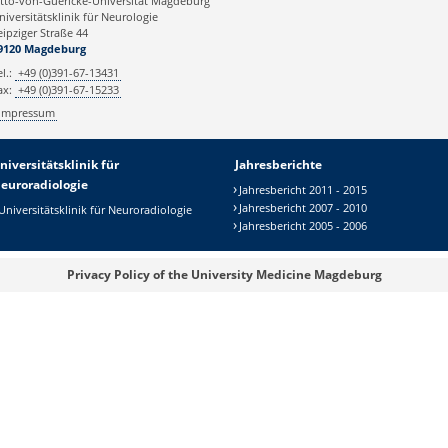
tto-von-Guericke-Universität Magdeburg
niversitätsklinik für Neurologie
eipziger Straße 44
9120 Magdeburg
el.:
+49 (0)391-67-13431
ax:
+49 (0)391-67-15233
Impressum
niversitätsklinik für
Jahresberichte
euroradiologie
Jahresbericht 2011 - 2015
Jahresbericht 2007 - 2010
Universitätsklinik für Neuroradiologie
Jahresbericht 2005 - 2006
Privacy Policy of the University Medicine Magdeburg