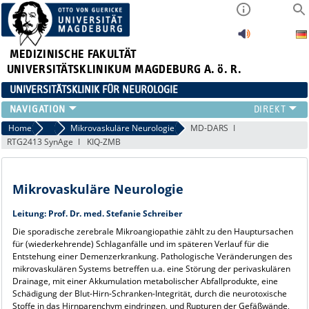
MEDIZINISCHE FAKULTÄT
UNIVERSITÄTSKLINIKUM MAGDEBURG A. ö. R.
UNIVERSITÄTSKLINIK FÜR NEUROLOGIE
TEAM
Home
Forschung
Mikrovaskuläre Neurologie
MD-DARS
RTG2413 SynAge
KIQ-ZMB
SCHWERPUNKTE
PATIENTEN/BESUCHER
ÄRZTE/ZUWEISER
Mikrovaskuläre Neurologie
FORSCHUNG
LEHRE UND AUSBILDUNG
Leitung: Prof. Dr. med. Stefanie Schreiber
BEWERBER
Die sporadische zerebrale Mikroangiopathie zählt zu den Hauptursachen
für (wiederkehrende) Schlaganfälle und im späteren Verlauf für die
NEUVANET SAN
Entstehung einer Demenzerkrankung. Pathologische Veränderungen des
mikrovaskulären Systems betreffen u.a. eine Störung der perivaskulären
Drainage, mit einer Akkumulation metabolischer Abfallprodukte, eine
Schädigung der Blut-Hirn-Schranken-Integrität, durch die neurotoxische
Stoffe in das Hirnparenchym eindringen, und Rupturen der Gefäßwände,