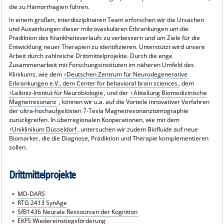
die zu Hämorrhagien führen.
In einem großen, interdisziplinären Team erforschen wir die Ursachen
und Auswirkungen dieser mikrovaskulären Erkrankungen um die
Prädiktion des Krankheitsverlaufs zu verbessern und um Ziele für die
Entwicklung neuer Therapien zu identifizieren. Unterstützt wird unsere
Arbeit durch zahlreiche Drittmittelprojekte. Durch die enge
Zusammenarbeit mit Forschungsinstituten im näheren Umfeld des
Klinikums, wie dem
Deutschen Zentrum für Neurodegenerative
Erkrankungen e.V., dem Center for behavioral brain sciences
, dem
Leibniz-Institut für Neurobiologie
, und der
Abteilung Biomedizinische
Magnetresonanz
, können wir u.a. auf die Vorteile innovativer Verfahren
der ultra-hochaufgelösten 7-Tesla Magnetresonanztomographie
zurückgreifen. In überregionalen Kooperationen, wie mit dem
Uniklinikum Düsseldorf
, untersuchen wir zudem Biofluide auf neue
Biomarker, die die Diagnose, Prädiktion und Therapie komplementieren
sollen.
Drittmittelprojekte
MD-DARS
RTG 2413 SynAge
SfB1436 Neurale Ressourcen der Kognition
EKFS Wiedereinstiegsförderung