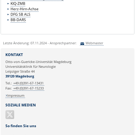
KIQ-ZMB
Herz-Hirn-Achse
DFG SB ALS
BB-DARS
Letzte Änderung: 07.11.2024 - Ansprechpartner:
Webmaster
Sie können eine Nachricht versenden an:
Webmaster
KONTAKT
Ihre E-Mailadresse:
Otto-von-Guericke-Universität Magdeburg
Universitätsklinik für Neurologie
Leipziger Straße 44
Ihr Anliegen:
39120 Magdeburg
Tel.:
+49 (0)391-67-13431
Fax:
+49 (0)391-67-15233
Impressum
SOZIALE MEDIEN
So finden Sie uns