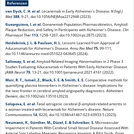
Referenzen
van Dyck, C. H.
et al
.
Lecanemab in Early Alzheimer's Disease.
N Engl J
Med
388
, 9-21, doi:10.1056/NEJMoa2212948 (2023).
Gueorguieva, I.
et al.
Donanemab Population Pharmacokinetics, Amyloid
Plaque Reduction, and Safety in Participants with Alzheimer's Disease.
Clin
Pharmacol Ther
113
, 1258-1267, doi:10.1002/cpt.2875 (2023).
Heidebrink, J. L. & Paulson, H. L.
Lessons Learned from Approval of
Aducanumab for Alzheimer's Disease.
Annu Rev Med
75
, 99-111,
doi:10.1146/annurev-med-051022-043645 (2024).
Salloway, S.
et al.
Amyloid-Related Imaging Abnormalities in 2 Phase 3
Studies Evaluating Aducanumab in Patients With Early Alzheimer Disease.
JAMA Neurol
79
, 13-21, doi:10.1001/jamaneurol.2021.4161 (2022).
Muir, R. T., Ismail, Z., Black, S. E. & Smith, E. E.
Comparative methods for
quantifying plasma biomarkers in Alzheimer's disease: Implications for
the next frontier in cerebral amyloid angiopathy diagnostics.
Alzheimers
Dement
, doi:10.1002/alz.13510 (2023).
Solopova, E.
et al.
Fatal iatrogenic cerebral β-amyloid-related arteritis in
a woman treated with lecanemab for Alzheimer’s disease.
Nature
Communications
14
, 8220, doi:10.1038/s41467-023-43933-5 (2023).
Neumann, K., Günther, M., Düzel, E. & Schreiber, S.
Microvascular
Impairment in Patients With Cerebral Small Vessel Disease Assessed With
Arterial Spin Labeling Magnetic Resonance Imaging: A Pilot Study.
Front