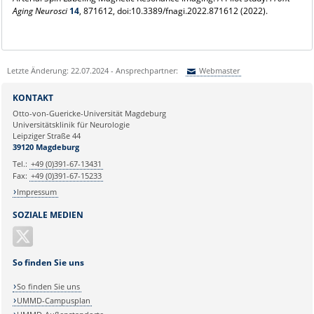
Aging Neurosci
14
, 871612, doi:10.3389/fnagi.2022.871612 (2022).
Letzte Änderung: 22.07.2024 - Ansprechpartner:
Webmaster
Sie können eine Nachricht versenden an:
Webmaster
KONTAKT
Ihre E-Mailadresse:
Otto-von-Guericke-Universität Magdeburg
Universitätsklinik für Neurologie
Leipziger Straße 44
Ihr Anliegen:
39120 Magdeburg
Tel.:
+49 (0)391-67-13431
Fax:
+49 (0)391-67-15233
Impressum
SOZIALE MEDIEN
So finden Sie uns
So finden Sie uns
UMMD-Campusplan