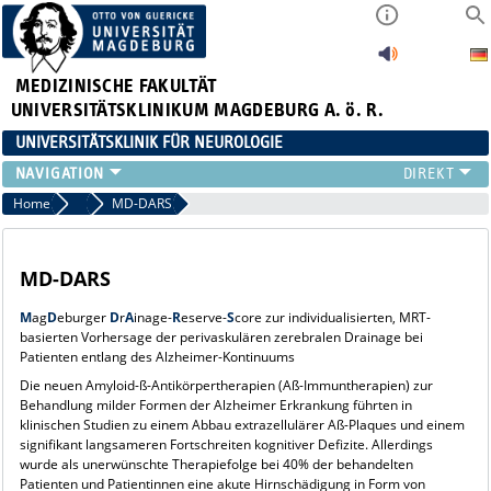
MEDIZINISCHE FAKULTÄT
UNIVERSITÄTSKLINIKUM MAGDEBURG A. ö. R.
UNIVERSITÄTSKLINIK FÜR NEUROLOGIE
TEAM
Home
Mikrovaskuläre Neurologie
MD-DARS
SCHWERPUNKTE
PATIENTEN/BESUCHER
MD-DARS
ÄRZTE/ZUWEISER
FORSCHUNG
M
ag
D
eburger
D
r
A
inage-
R
eserve-
S
core zur individualisierten, MRT-
basierten Vorhersage der perivaskulären zerebralen Drainage bei
LEHRE UND AUSBILDUNG
Patienten entlang des Alzheimer-Kontinuums
BEWERBER
Die neuen Amyloid-ß-Antikörpertherapien (Aß-Immuntherapien) zur
NEUVANET SAN
Behandlung milder Formen der Alzheimer Erkrankung führten in
klinischen Studien zu einem Abbau extrazellulärer Aß-Plaques und einem
signifikant langsameren Fortschreiten kognitiver Defizite. Allerdings
wurde als unerwünschte Therapiefolge bei 40% der behandelten
Patienten und Patientinnen eine akute Hirnschädigung in Form von