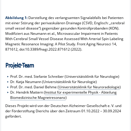
Abbildung 1:
Darstellung des verlangsamten Signalabfalls bei Patienten
mit einer Störung der perivaskulären Drainage (CSVD, Englisch: „cerebral
small vessel disease“) gegenüber gesunden Kontrollprobanden (KON).
Modifiziert aus Neumann et al., Microvascular Impairment in Patients
With Cerebral Small Vessel Disease Assessed With Arterial Spin Labeling
Magnetic Resonance Imaging: A Pilot Study. Front Aging Neurosci 14,
871612, doi:10.3389/fnagi.2022.871612 (2022).
Projekt-Team
Prof. Dr. med. Stefanie Schreiber (Universitätsklinik für Neurologie)
Dr. Katja Neumann (Universitätsklinik für Neurologie)
Prof. Dr. med. Daniel Behme (
Universitätsklinik für Neuroradiologie
)
Dr. Hendrik Mattern (
Institut für experimentelle Physik - Abteilung
Biomedizinische Magnetresonanz
)
Dieses Projekt wird von der Deutschen Alzheimer Gesellschaft e. V. und
der Förderstiftung Dierichs über den Zeitraum 01.10.2022 – 30.09.2024
gefördert.