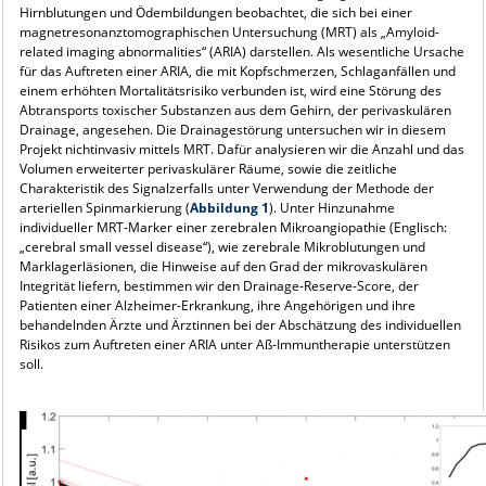
Hirnblutungen und Ödembildungen beobachtet, die sich bei einer
magnetresonanztomographischen Untersuchung (MRT) als „Amyloid-
related imaging abnormalities“ (ARIA) darstellen. Als wesentliche Ursache
für das Auftreten einer ARIA, die mit Kopfschmerzen, Schlaganfällen und
einem erhöhten Mortalitätsrisiko verbunden ist, wird eine Störung des
Abtransports toxischer Substanzen aus dem Gehirn, der perivaskulären
Drainage, angesehen. Die Drainagestörung untersuchen wir in diesem
Projekt nichtinvasiv mittels MRT. Dafür analysieren wir die Anzahl und das
Volumen erweiterter perivaskulärer Räume, sowie die zeitliche
Charakteristik des Signalzerfalls unter Verwendung der Methode der
arteriellen Spinmarkierung (
Abbildung 1
). Unter Hinzunahme
individueller MRT-Marker einer zerebralen Mikroangiopathie (Englisch:
„cerebral small vessel disease“), wie zerebrale Mikroblutungen und
Marklagerläsionen, die Hinweise auf den Grad der mikrovaskulären
Integrität liefern, bestimmen wir den Drainage-Reserve-Score, der
Patienten einer Alzheimer-Erkrankung, ihre Angehörigen und ihre
behandelnden Ärzte und Ärztinnen bei der Abschätzung des individuellen
Risikos zum Auftreten einer ARIA unter Aß-Immuntherapie unterstützen
soll.