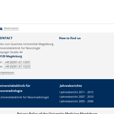
Webmaster
Webmaster
ONTACT
How to find us
tto-von-Guericke-Universität Magdeburg
niversitätsklinik für Neurologie
eipziger Straße 44
9120 Magdeburg
el.:
+49 (0)391-67-13431
ax:
+49 (0)391-67-15233
Impressum
niversitätsklinik für
Jahresberichte
euroradiologie
Jahresbericht 2011 - 2015
Jahresbericht 2007 - 2010
Universitätsklinik für Neuroradiologie
Jahresbericht 2005 - 2006
Privacy Policy of the University Medicine Magdeburg