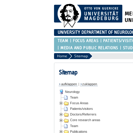
ME
UN
UNIVERSITY DEPARTMENT OF NEUROLO
TEAM
FOCUS AREAS
PATIENTS/VISIT
MEDIA AND PUBLIC RELATIONS
STUD
Home
Sitemap
Sitemap
aufklappen
|
zuklappen
Neurology
Team
Focus Areas
Patients/visitors
Doctors/Referrers
Core research areas
Team
Publications