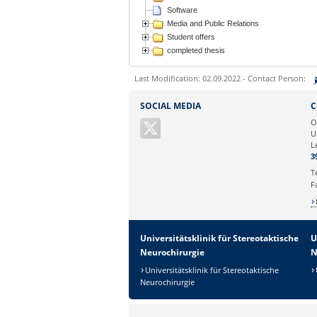
Software
Media and Public Relations
Student offers
completed thesis
Last Modification: 02.09.2022 - Contact Person:
Sie können eine Nachricht versenden an:
SOCIAL MEDIA
C
Ihre E-Mailadresse:
O
U
L
Ihr Anliegen:
3
T
F
Universitätsklinik für Stereotaktische
U
Neurochirurgie
N
Universitätsklinik für Stereotaktische
Neurochirurgie
Sicherheitsabfrage: