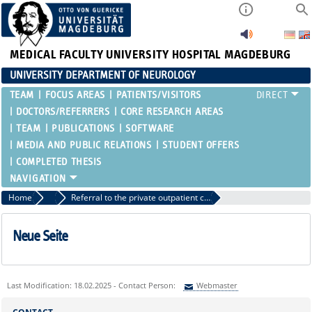
MEDICAL FACULTY
UNIVERSITY HOSPITAL MAGDEBURG
UNIVERSITY DEPARTMENT OF NEUROLOGY
TEAM
FOCUS AREAS
PATIENTS/VISITORS
DOCTORS/REFERRERS
CORE RESEARCH AREAS
TEAM
PUBLICATIONS
SOFTWARE
MEDIA AND PUBLIC RELATIONS
STUDENT OFFERS
COMPLETED THESIS
Home
Doctors/Referrers
Referral to the private outpatient clinic
Neue Seite
Last Modification: 18.02.2025 - Contact Person:
Webmaster
Sie können eine Nachricht versenden an:
Webmaster