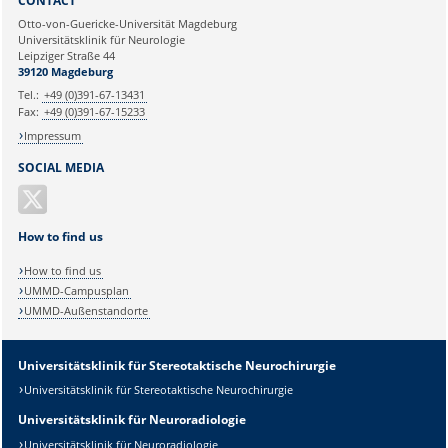
CONTACT
Ihre E-Mailadresse:
Otto-von-Guericke-Universität Magdeburg
Universitätsklinik für Neurologie
Leipziger Straße 44
Ihr Anliegen:
39120 Magdeburg
Tel.:
+49 (0)391-67-13431
Fax:
+49 (0)391-67-15233
Impressum
SOCIAL MEDIA
How to find us
How to find us
UMMD-Campusplan
UMMD-Außenstandorte
Sicherheitsabfrage:
Universitätsklinik für Stereotaktische Neurochirurgie
Universitätsklinik für Stereotaktische Neurochirurgie
Universitätsklinik für Neuroradiologie
Lösung:
Universitätsklinik für Neuroradiologie