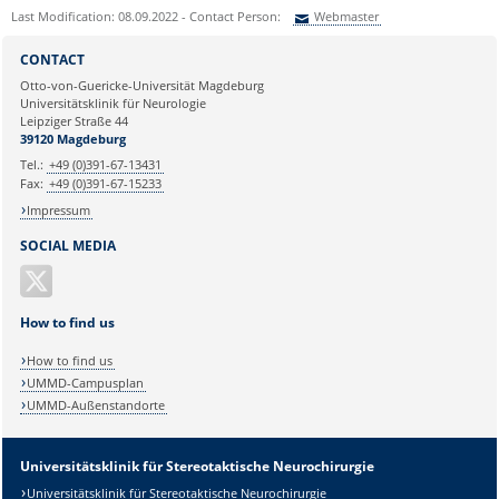
Last Modification: 08.09.2022 - Contact Person:
Webmaster
Sie können eine Nachricht versenden an:
Webmaster
CONTACT
Ihre E-Mailadresse:
Otto-von-Guericke-Universität Magdeburg
Universitätsklinik für Neurologie
Leipziger Straße 44
Ihr Anliegen:
39120 Magdeburg
Tel.:
+49 (0)391-67-13431
Fax:
+49 (0)391-67-15233
Impressum
SOCIAL MEDIA
How to find us
How to find us
UMMD-Campusplan
UMMD-Außenstandorte
Sicherheitsabfrage:
Universitätsklinik für Stereotaktische Neurochirurgie
Universitätsklinik für Stereotaktische Neurochirurgie