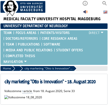
MEDICAL FACULTY
UNIVERSITY HOSPITAL MAGDEBURG
UNIVERSITY DEPARTMENT OF NEUROLOGY
TEAM
FOCUS AREAS
PATIENTS/VISITORS
DOCTORS/REFERRERS
CORE RESEARCH AREAS
TEAM
PUBLICATIONS
SOFTWARE
MEDIA AND PUBLIC RELATIONS
STUDENT OFFERS
COMPLETED THESIS
Home
Media and Public Relations
city marketing "Otto is Innovation" - 18. August 2020
city marketing "Otto is Innovation" - 18. August 2020
Volksstimme
article
from 18. August 2020, Serie 33