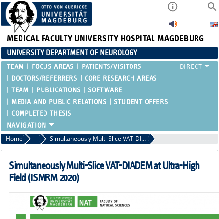
MEDICAL FACULTY
UNIVERSITY HOSPITAL MAGDEBURG
UNIVERSITY DEPARTMENT OF NEUROLOGY
TEAM
FOCUS AREAS
PATIENTS/VISITORS
DOCTORS/REFERRERS
CORE RESEARCH AREAS
TEAM
PUBLICATIONS
SOFTWARE
MEDIA AND PUBLIC RELATIONS
STUDENT OFFERS
COMPLETED THESIS
Home
Posters
Simultaneously Multi-Slice VAT-DIADEM at Ultra-High Field
Simultaneously Multi-Slice VAT-DIADEM at Ultra-High
Field (ISMRM 2020)