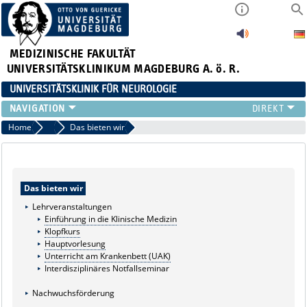
MEDIZINISCHE FAKULTÄT
UNIVERSITÄTSKLINIKUM MAGDEBURG A. ö. R.
UNIVERSITÄTSKLINIK FÜR NEUROLOGIE
TEAM
Home
Lehre und Ausbildung
Das bieten wir
SCHWERPUNKTE
PATIENTEN/BESUCHER
ÄRZTE/ZUWEISER
Das bieten wir
FORSCHUNG
Lehrveranstaltungen
LEHRE UND AUSBILDUNG
Einführung in die Klinische Medizin
BEWERBER
Klopfkurs
Hauptvorlesung
NEUVANET SAN
Unterricht am Krankenbett (UAK)
Interdisziplinäres Notfallseminar
Nachwuchsförderung