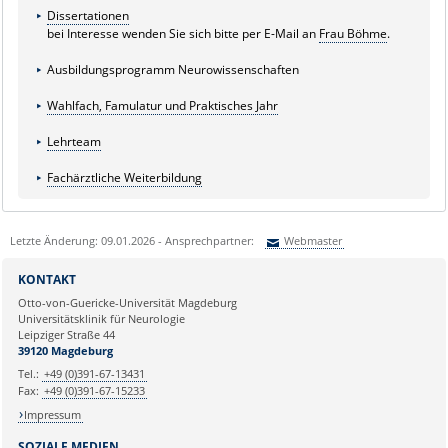
Dissertationen
bei Interesse wenden Sie sich bitte per E-Mail an
Frau Böhme
.
Ausbildungsprogramm Neurowissenschaften
Wahlfach, Famulatur und Praktisches Jahr
Lehrteam
Fachärztliche Weiterbildung
Letzte Änderung: 09.01.2026 - Ansprechpartner:
Webmaster
Sie können eine Nachricht versenden an:
Webmaster
KONTAKT
Ihre E-Mailadresse:
Otto-von-Guericke-Universität Magdeburg
Universitätsklinik für Neurologie
Leipziger Straße 44
Ihr Anliegen:
39120 Magdeburg
Tel.:
+49 (0)391-67-13431
Fax:
+49 (0)391-67-15233
Impressum
SOZIALE MEDIEN